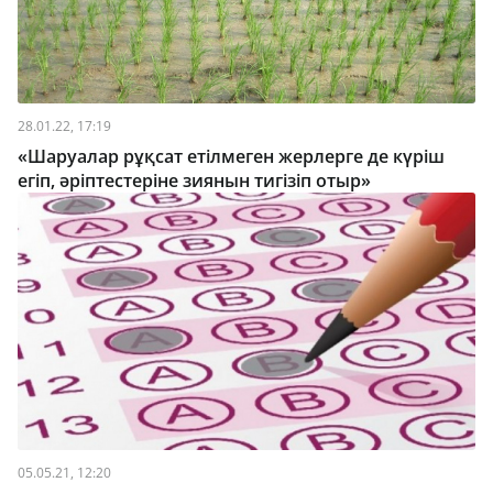
28.01.22, 17:19
«Шаруалар рұқсат етілмеген жерлерге де күріш
егіп, әріптестеріне зиянын тигізіп отыр»
05.05.21, 12:20