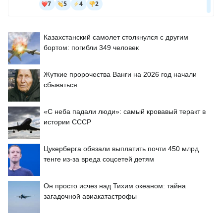
Казахстанский самолет столкнулся с другим
бортом: погибли 349 человек
Жуткие пророчества Ванги на 2026 год начали
сбываться
«С неба падали люди»: самый кровавый теракт в
истории СССР
Цукерберга обязали выплатить почти 450 млрд
тенге из-за вреда соцсетей детям
Он просто исчез над Тихим океаном: тайна
загадочной авиакатастрофы