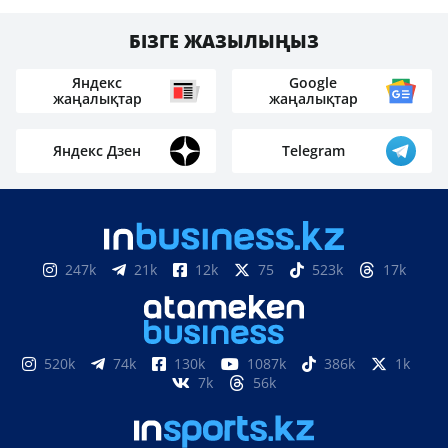
БІЗГЕ ЖАЗЫЛЫҢЫЗ
Яндекс
Google
жаңалықтар
жаңалықтар
Яндекс Дзен
Telegram
247k
21k
12k
75
523k
17k
520k
74k
130k
1087k
386k
1k
7k
56k