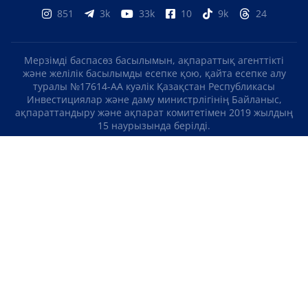
851
3k
33k
10
9k
24
Мерзімді баспасөз басылымын, ақпараттық агенттікті
және желілік басылымды есепке қою, қайта есепке алу
туралы №17614-АА куәлік Қазақстан Республикасы
Инвестициялар және даму министрлігінің Байланыс,
ақпараттандыру және ақпарат комитетімен 2019 жылдың
15 наурызында берілді.
Отандық теле-, радиоарнаны есепке қою туралы
№KZ23VJB00000123 куәлік Қазақстан Республикасы
Инвестициялар және даму министрлігінің Байланыс,
ақпараттандыру және ақпарат комитетімен 2016 жылдың 8
қыркүйегінде берілді.
МАТЕРИАЛДАРДЫ ПАЙДАЛАНУ ТУРАЛЫ КЕЛІСІМ
БІЗ ТУРАЛЫ
БАЙЛАНЫСТАР
ЖОБАЛАР
БОС ЖҰМЫС ОРЫНДАРЫ
РЕЙТИНГТЕР