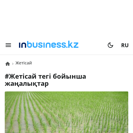
RU
Жетісай
#
Жетісай
тегі бойынша
жаңалықтар