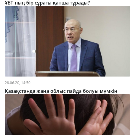
ҰБТ-ның бір сұрағы қанша тұрады?
28.06.20, 14:50
Қазақстанда жаңа облыс пайда болуы мүмкін