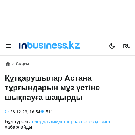
RU
Соңғы
Құтқарушылар Астана
тұрғындарын мұз үстіне
шықпауға шақырды
28.12.23, 16:54
511
Бұл туралы
елорда әкімдігінің баспасөз қызметі
хабарлайды.