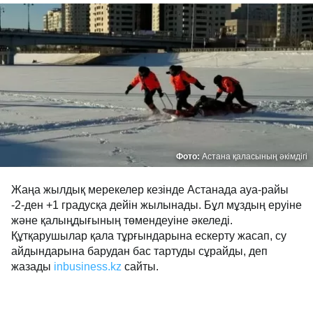
Фото:
Астана қаласының әкімдігі
Жаңа жылдық мерекелер кезінде Астанада ауа-райы
-2-ден +1 градусқа дейін жылынады. Бұл мұздың еруіне
және қалыңдығының төмендеуіне әкеледі.
Құтқарушылар қала тұрғындарына ескерту жасап, су
айдындарына барудан бас тартуды сұрайды, деп
жазады
inbusiness.kz
сайты.