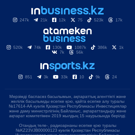
247k
21k
12k
75
523k
17k
520k
74k
130k
1087k
386k
1k
7k
56k
851
3k
33k
10
9k
24
Мерзімді баспасөз басылымын, ақпараттық агенттікті және
желілік басылымды есепке қою, қайта есепке алу туралы
№17614-АА куәлік Қазақстан Республикасы Инвестициялар
және даму министрлігінің Байланыс, ақпараттандыру және
ақпарат комитетімен 2019 жылдың 15 наурызында берілді.
Отандық теле-, радиоарнаны есепке қою туралы
№KZ23VJB00000123 куәлік Қазақстан Республикасы