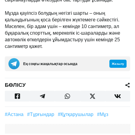
Мұзда қауіпсіз болудың негізгі шарты – оның
қалыңдығының қоса берілген жүктемеге сәйкестігі.
Мәселен, бір адам үшін – кемінде 10 сантиметр, ал
бұқаралық спорттық, мерекелік іс-шараларды және
автокөлік өткелдерін ұйымдастыру үшін кемінде 25
сантиметр қажет.
Ең соңғы жаңалықтар осында
Жазылу
БӨЛІСУ
#Астана
#тұрғындар
#құтқарушылар
#мұз