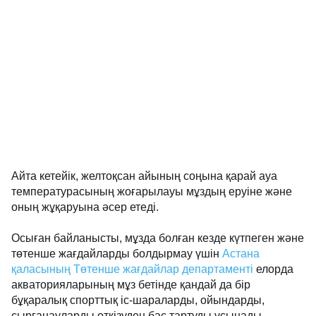
Айта кетейік, желтоқсан айының соңына қарай ауа
температурасының жоғарылауы мұздың еруіне және
оның жұқаруына әсер етеді.
Осыған байланысты, мұзда болған кезде күтпеген және
төтенше жағдайларды болдырмау үшін
Астана
қаласының Төтенше жағдайлар департаменті
елорда
акваторияларының мұз бетінде қандай да бір
бұқаралық спорттық іс-шараларды, ойындарды,
сырғанауларды өткізуден бас тартуды ұсынады.