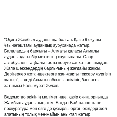
"Оқиға Жамбыл ауданында болған. Қазір 9 оқушы
Ұзынағаштағы аудандық ауруханада жатыр.
Балалардың барлығы – Алматы қаласы Алмалы
ауданындағы бір мектептің оқушылары. Олар
автобуспен Таңбалы тасты көруге саяхаттап шыққан.
Жапа шеккендердің барлығының жағдайы жақсы.
Дәрігерлер жеткіншектерге жан-жақты тексеру жүргізіп
жатыр", – деді Алматы облысы әкімінің баспасөз
хатшысы Ғалымұрат Жүкел.
Ведомство өкілінің мәліметінше, қазір оқиға орнында
Жамбыл ауданының әкімі Бағдат Байшалов және
прокуратура мен өзге де құзырлы орган өкілдері жол
апатының толық мән-жайын анықтап жатыр.