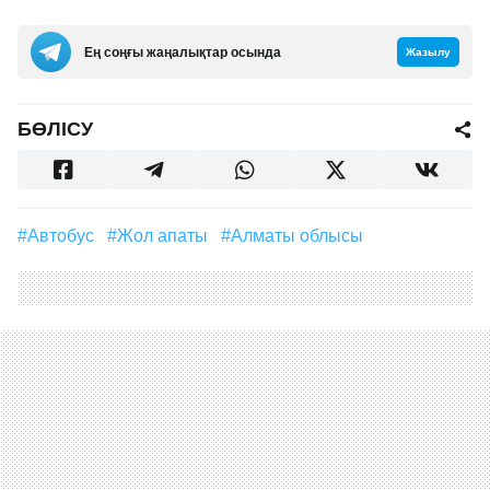
Ең соңғы жаңалықтар осында
Жазылу
БӨЛІСУ
#автобус
#жол апаты
#Алматы облысы