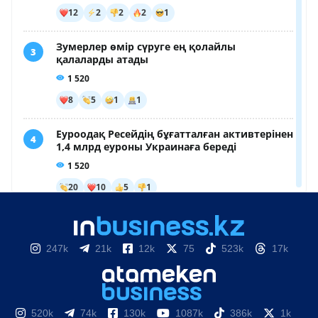
247k
21k
12k
75
523k
17k
520k
74k
130k
1087k
386k
1k