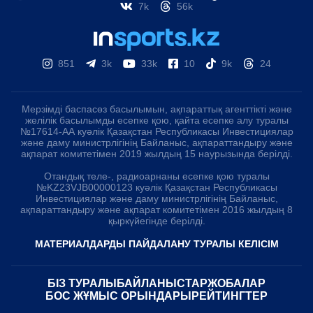
7k
56k
851
3k
33k
10
9k
24
Мерзімді баспасөз басылымын, ақпараттық агенттікті және
желілік басылымды есепке қою, қайта есепке алу туралы
№17614-АА куәлік Қазақстан Республикасы Инвестициялар
және даму министрлігінің Байланыс, ақпараттандыру және
ақпарат комитетімен 2019 жылдың 15 наурызында берілді.
Отандық теле-, радиоарнаны есепке қою туралы
№KZ23VJB00000123 куәлік Қазақстан Республикасы
Инвестициялар және даму министрлігінің Байланыс,
ақпараттандыру және ақпарат комитетімен 2016 жылдың 8
қыркүйегінде берілді.
МАТЕРИАЛДАРДЫ ПАЙДАЛАНУ ТУРАЛЫ КЕЛІСІМ
БІЗ ТУРАЛЫ
БАЙЛАНЫСТАР
ЖОБАЛАР
БОС ЖҰМЫС ОРЫНДАРЫ
РЕЙТИНГТЕР