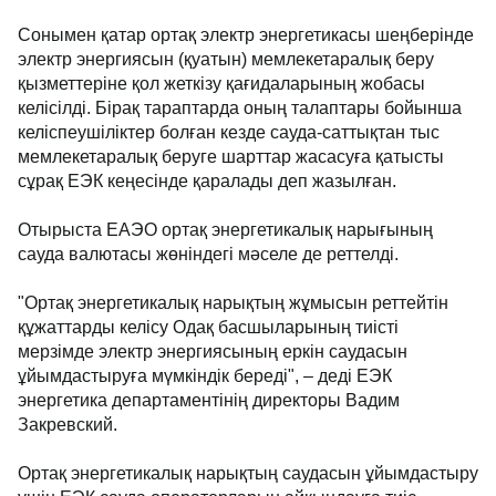
Сонымен қатар ортақ электр энергетикасы шеңберінде
электр энергиясын (қуатын) мемлекетаралық беру
қызметтеріне қол жеткізу қағидаларының жобасы
келісілді. Бірақ тараптарда оның талаптары бойынша
келіспеушіліктер болған кезде сауда-саттықтан тыс
мемлекетаралық беруге шарттар жасасуға қатысты
сұрақ ЕЭК кеңесінде қаралады деп жазылған.
Отырыста ЕАЭО ортақ энергетикалық нарығының
сауда валютасы жөніндегі мәселе де реттелді.
"Ортақ энергетикалық нарықтың жұмысын реттейтін
құжаттарды келісу Одақ басшыларының тиісті
мерзімде электр энергиясының еркін саудасын
ұйымдастыруға мүмкіндік береді", – деді ЕЭК
энергетика департаментінің директоры Вадим
Закревский.
Ортақ энергетикалық нарықтың саудасын ұйымдастыру