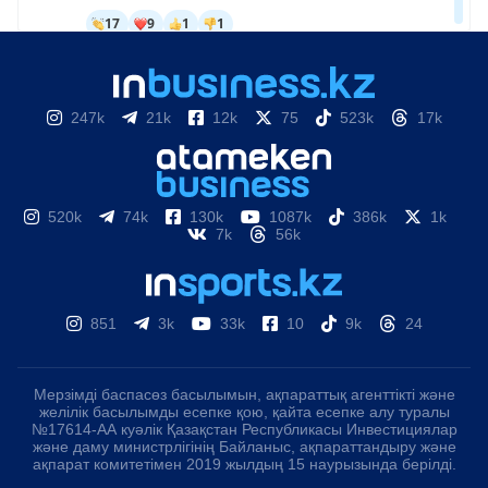
247k
21k
12k
75
523k
17k
520k
74k
130k
1087k
386k
1k
7k
56k
851
3k
33k
10
9k
24
Мерзімді баспасөз басылымын, ақпараттық агенттікті және
желілік басылымды есепке қою, қайта есепке алу туралы
№17614-АА куәлік Қазақстан Республикасы Инвестициялар
және даму министрлігінің Байланыс, ақпараттандыру және
ақпарат комитетімен 2019 жылдың 15 наурызында берілді.