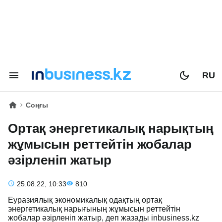
RU
Соңғы
Ортақ энергетикалық нарықтың
жұмысын реттейтін жобалар
әзірленіп жатыр
25.08.22, 10:33
810
Еуразиялық экономикалық одақтың ортақ
энергетикалық нарығының жұмысын реттейтін
жобалар әзірленіп жатыр, деп жазады inbusiness.kz