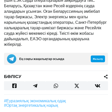
үшін ЕЭК сауда операторларын айқындауға тиіс.
Беларусь, Қазақстан және Ресей өздерінің сауда
алаңдарын ұсынған. Оған Беларуссияның әмбебап
тауар биржасы, Электр энергиясы мен қуаты
нарығының қазақстандық операторы, Санкт-Петербург
халықаралық тауар-шикізат биржасы және Ресейлік
сауда жүйесі мекемесі кіреді. Тиісті өкім жобасы
дайындалып, ЕАЭО органдарының қарауына
жіберілді.
Ең соңғы жаңалықтар осында
Жазылу
БӨЛІСУ
#Еуразиялық экономикалық одақ
#ортақ энергетикалық нарық