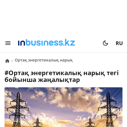
RU
ортақ энергетикалық нарық
#
ортақ энергетикалық нарық
тегі
бойынша жаңалықтар