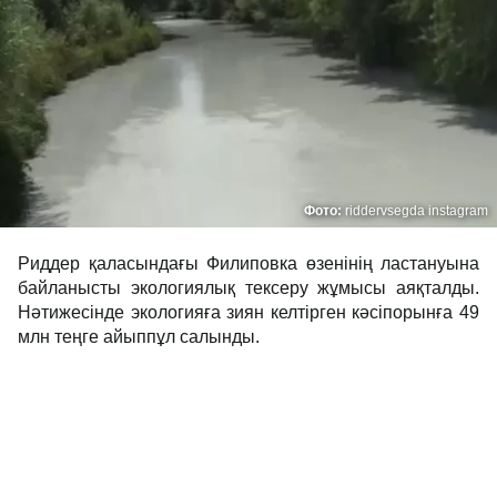
Фото:
riddervsegda instagram
Риддер қаласындағы Филиповка өзенінің ластануына
байланысты экологиялық тексеру жұмысы аяқталды.
Нәтижесінде экологияға зиян келтірген кәсіпорынға 49
млн теңге айыппұл салынды.