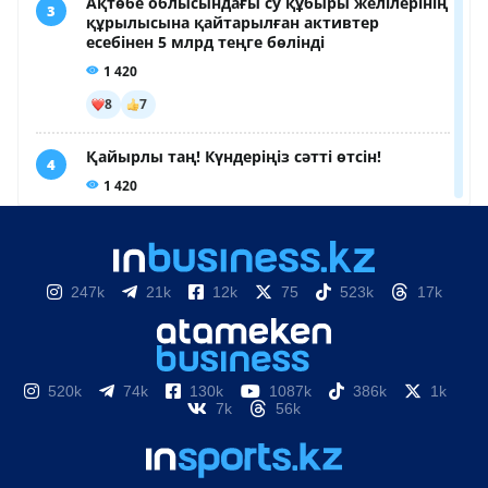
247k
21k
12k
75
523k
17k
520k
74k
130k
1087k
386k
1k
7k
56k