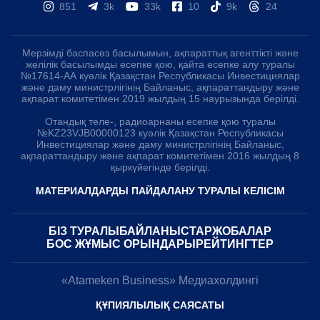
851
3k
33k
10
9k
24
Мерзімді баспасөз басылымын, ақпараттық агенттікті және
желілік басылымды есепке қою, қайта есепке алу туралы
№17614-АА куәлік Қазақстан Республикасы Инвестициялар
және даму министрлігінің Байланыс, ақпараттандыру және
ақпарат комитетімен 2019 жылдың 15 наурызында берілді.
Отандық теле-, радиоарнаны есепке қою туралы
№KZ23VJB00000123 куәлік Қазақстан Республикасы
Инвестициялар және даму министрлігінің Байланыс,
ақпараттандыру және ақпарат комитетімен 2016 жылдың 8
қыркүйегінде берілді.
МАТЕРИАЛДАРДЫ ПАЙДАЛАНУ ТУРАЛЫ КЕЛІСІМ
БІЗ ТУРАЛЫ
БАЙЛАНЫСТАР
ЖОБАЛАР
БОС ЖҰМЫС ОРЫНДАРЫ
РЕЙТИНГТЕР
«Atameken Business» Медиахолдингі
ҚҰПИЯЛЫЛЫҚ САЯСАТЫ