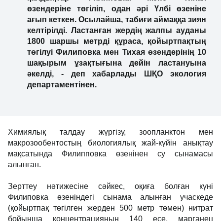
өзендеріне төгіліп, одан әрі Үлбі өзеніне
ағып кеткен. Осылайша, табиғи аймаққа зиян
келтірілді. Ластанған жердің жалпы ауданы
1800 шаршы метрді құраса, қойыртпақтың
төгілуі Филиповка мен Тихая өзендерінің 10
шақырым ұзақтығына дейін ластануына
әкелді, - деп хабарлады ШҚО экология
департаментінен.
Химиялық талдау жүргізу, зоопланктон мен
макрозообентостың биологиялық жай-күйін анықтау
мақсатында Филипповка өзенінен су сынамасы
алынған.
Зерттеу нәтижесіне сәйкес, оқиға болған күні
Филиповка өзеніндегі сынама алынған учаскеде
(қойыртпақ төгілген жерден 500 метр төмен) нитрат
бойынша концентрацияның 140 есе, марганец