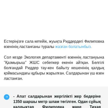
Естеріңізге сала кетейік, жуықта Риддердегі Филиповка
өзенінің ластанғаны туралы
жазған болатынбыз.
Сол кезде Экология департаменті өзеннің ластануына
"Қазмырыш" ЖШС себепкер екенін айтқан. Белгілі
болғандай Риддер тау-кен байыту кешенінің қалдық
қоймасындағы құбыры жарылған. Салдарынан үш өзен
ластанған.
- Апат салдарынан жергілікті жер бедеріне
1350 шаршы метр шлам төгілген. Одан сұйық
қалдықтар Филиповка және Тихая