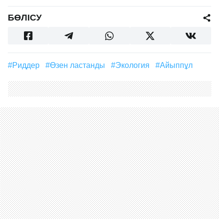
БӨЛІСУ
#Риддер
#өзен ластанды
#экология
#айыппұл