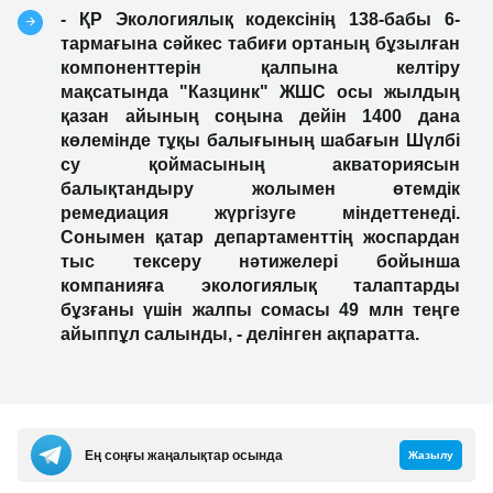
- ҚР Экологиялық кодексінің 138-бабы 6-
тармағына сәйкес табиғи ортаның бұзылған
компоненттерін қалпына келтіру
мақсатында "Казцинк" ЖШС осы жылдың
қазан айының соңына дейін 1400 дана
көлемінде тұқы балығының шабағын Шүлбі
су қоймасының акваториясын
балықтандыру жолымен өтемдік
ремедиация жүргізуге міндеттенеді.
Сонымен қатар департаменттің жоспардан
тыс тексеру нәтижелері бойынша
компанияға экологиялық талаптарды
бұзғаны үшін жалпы сомасы 49 млн теңге
айыппұл салынды, - делінген ақпаратта
.
Ең соңғы жаңалықтар осында
Жазылу