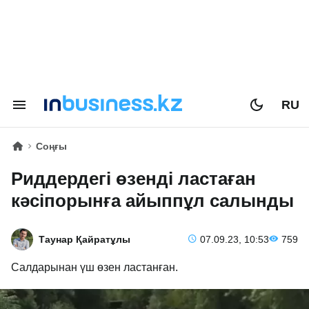
RU
Соңғы
Риддердегі өзенді ластаған
кәсіпорынға айыппұл салынды
Таунар Қайратұлы
07.09.23, 10:53
759
Салдарынан үш өзен ластанған.