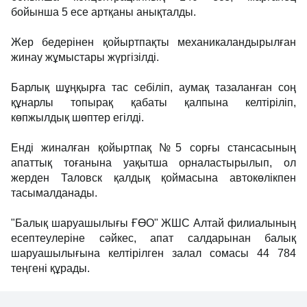
бойынша 5 есе артқаны анықталды.
Жер бедерінен қойыртпақты механикаландырылған
жинау жұмыстары жүргізілді.
Барлық шұңқырға тас себіліп, аумақ тазаланған соң
құнарлы топырақ қабаты қалпына келтіріліп,
көпжылдық шөптер егілді.
Енді жиналған қойыртпақ №5 сорғы стансасының
апаттық тоғанына уақытша орналастырылып, ол
жерден Таловск қалдық қоймасына автокөлікпен
тасымалданады.
"Балық шаруашылығы ҒӨО" ЖШС Алтай филиалының
есептеулеріне сәйкес, апат салдарынан балық
шаруашылығына келтірілген залал сомасы 44 784
теңгені құрады.