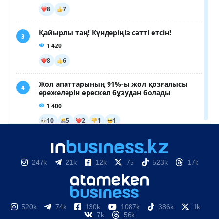
247k
21k
12k
75
523k
17k
520k
74k
130k
1087k
386k
1k
7k
56k