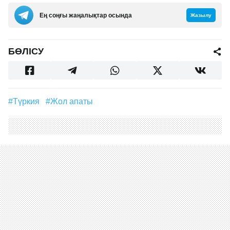
Ең соңғы жаңалықтар осында
Жазылу
БӨЛІСУ
#Түркия
#жол апаты