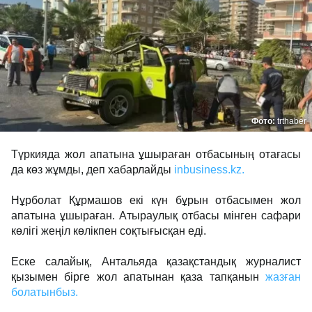
Фото:
trthaber
Түркияда жол апатына ұшыраған отбасының отағасы
да көз жұмды, деп хабарлайды
inbusiness.kz.
Нұрболат Құрмашов екі күн бұрын отбасымен жол
апатына ұшыраған. Атыраулық отбасы мінген сафари
көлігі жеңіл көлікпен соқтығысқан еді.
Еске салайық, Антальяда қазақстандық журналист
қызымен бірге жол апатынан қаза тапқанын
жазған
болатынбыз.