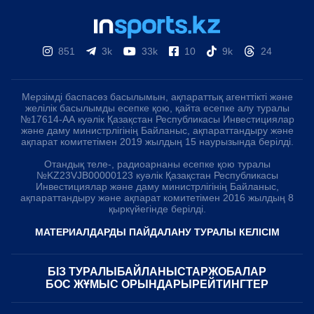
851
3k
33k
10
9k
24
Мерзімді баспасөз басылымын, ақпараттық агенттікті және
желілік басылымды есепке қою, қайта есепке алу туралы
№17614-АА куәлік Қазақстан Республикасы Инвестициялар
және даму министрлігінің Байланыс, ақпараттандыру және
ақпарат комитетімен 2019 жылдың 15 наурызында берілді.
Отандық теле-, радиоарнаны есепке қою туралы
№KZ23VJB00000123 куәлік Қазақстан Республикасы
Инвестициялар және даму министрлігінің Байланыс,
ақпараттандыру және ақпарат комитетімен 2016 жылдың 8
қыркүйегінде берілді.
МАТЕРИАЛДАРДЫ ПАЙДАЛАНУ ТУРАЛЫ КЕЛІСІМ
БІЗ ТУРАЛЫ
БАЙЛАНЫСТАР
ЖОБАЛАР
БОС ЖҰМЫС ОРЫНДАРЫ
РЕЙТИНГТЕР