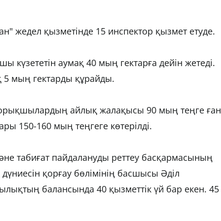
н" жедел қызметінде 15 инспектор қызмет етуде.
күзететін аумақ 40 мың гектарға дейін жетеді.
 5 мың гектарды құрайды.
рықшылардың айлық жалақысы 90 мың теңге ған
ры 150-160 мың теңгеге көтерілді.
әне табиғат пайдалануды реттеу басқармасының
үниесін қорғау бөлімінің басшысы Әділ
лықтың балансында 40 қызметтік үй бар екен. 45