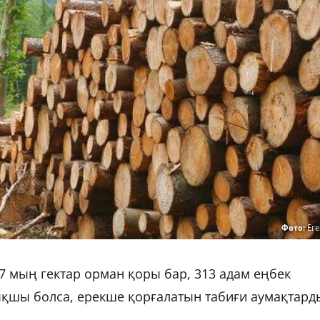
Фото:
Еге
 мың гектар орман қоры бар, 313 адам еңбек
ықшы болса, ерекше қорғалатын табиғи аумақтард