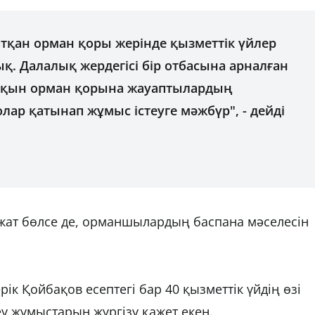
тқан орман қоры жерінде қызметтік үйлер
ық. Далалық жердегісі бір отбасына арналған
жақын орман қорына жауаптылардың
лар қатынап жұмыс істеуге мәжбүр", - дейді
ажат бөлсе де, орманшылардың баспана мәселесін
ік Қойбақов есептегі бар 40 қызметтік үйдің өзі
у жұмыстарын жүргізу қажет екен.