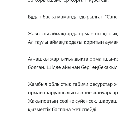
Бұдан басқа мамандандырылған "Сапса
Жазықты аймақтарда орманшы-қорықшы 
Ал таулы аймақтардағы қоритын аумақ
Алғашқы жартыжылдықта орманшы-қо
болған. Шілде айынан бері еңбекақыла
Жамбыл облыстық табиғи ресурстар ж
орман шаруашылығы және жануарлар д
Жақыповтың сөзіне сүйенсек, шаруашы
қызметтік баспана жетіспейді.