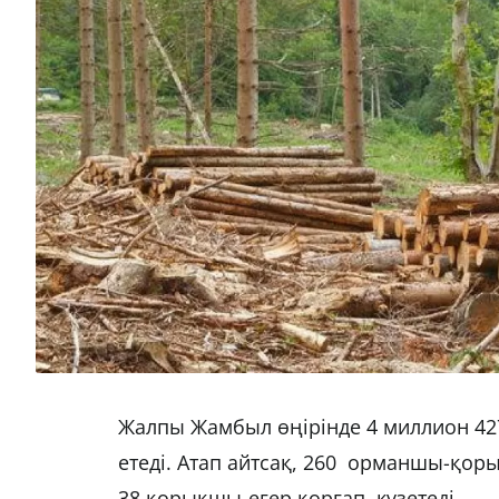
Жалпы Жамбыл өңірінде 4 миллион 427
етеді. Атап айтсақ, 260 орманшы-қор
38 қорықшы-егер қорғап, күзетеді.