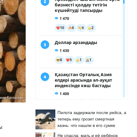
мен Қазақстан
Пилота задержали после рейса, а
теперь ему грозит смертная
казнь: что нашли в его сумке
ы
Не спасла: мать и её ребёнок