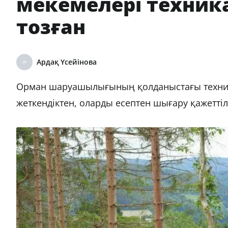
мекемелері техник
тозған
Ардақ Үсейінова
Орман шаруашылығының қолданыстағы техник
жеткендіктен, оларды есептен шығару қажеттіл