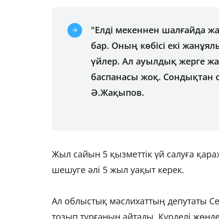
"Елді мекеннен шалғайда жа
бар. Оның көбісі екі жанұял
үйлер. Ал ауылдық жерге 
баспанасы жоқ. Сондықтан о
Ә.Жақыпов.
Жыл сайын 5 қызметтік үй салуға қар
шешуге әлі 5 жыл уақыт керек.
Ал облыстық мәслихаттың депутаты Сер
тозып тұрғанын айтады. Күрделі жөнде