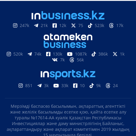
247k
21k
12k
75
523k
17k
520k
74k
130k
1087k
386k
1k
7k
56k
851
3k
33k
10
9k
24
Мерзімді баспасөз басылымын, ақпараттық агенттікті
және желілік басылымды есепке қою, қайта есепке алу
туралы №17614-АА куәлік Қазақстан Республикасы
Инвестициялар және даму министрлігінің Байланыс,
ақпараттандыру және ақпарат комитетімен 2019 жылдың
15 наурызында берілді.