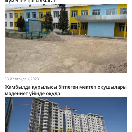
жүйесіне қосылмаған
13 Желтоқсан, 2023
Жамбылда құрылысы бітпеген мектеп оқушылары
мәдениет үйінде оқуда