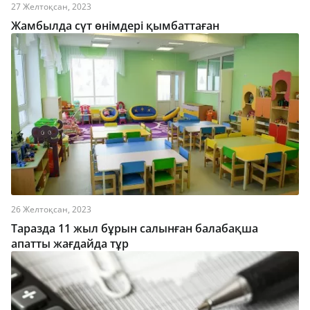
27 Желтоқсан, 2023
Жамбылда сүт өнімдері қымбаттаған
26 Желтоқсан, 2023
Таразда 11 жыл бұрын салынған балабақша
апатты жағдайда тұр