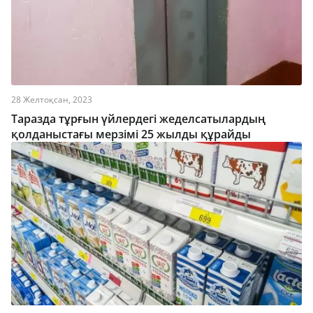
28 Желтоқсан, 2023
Таразда тұрғын үйлердегі жеделсатылардың
қолданыстағы мерзімі 25 жылды құрайды