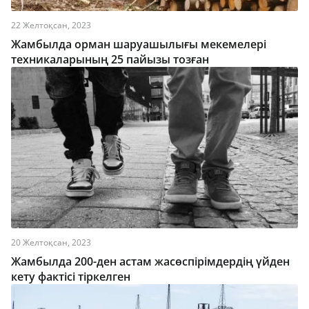
22 Желтоқсан, 2023
Жамбылда орман шаруашылығы мекемелері
техникаларының 25 пайызы тозған
20 Желтоқсан, 2023
Жамбылда 200-ден астам жасөспірімдердің үйден
кету фактісі тіркелген