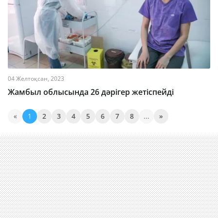
04 Желтоқсан, 2023
Жамбыл облысында 26 дәрігер жетіспейді
«
1
2
3
4
5
6
7
8
...
»