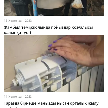
15 Желтоқсан, 2023
Жамбыл теміржолында пойыздар қозғалысы
қалыпқа түсті
14 Желтоқсан, 2023
Таразда бірнеше маңызды нысан орталық жылу