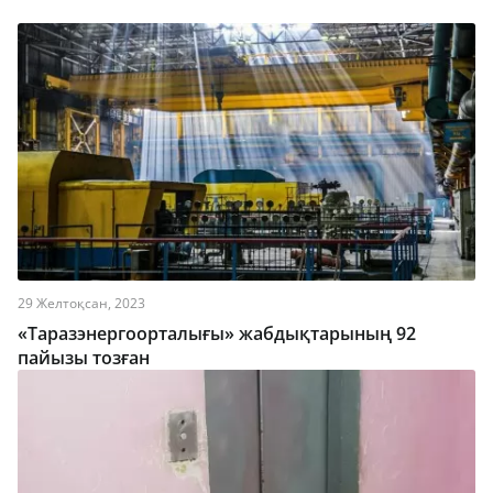
29 Желтоқсан, 2023
«Таразэнергоорталығы» жабдықтарының 92
пайызы тозған