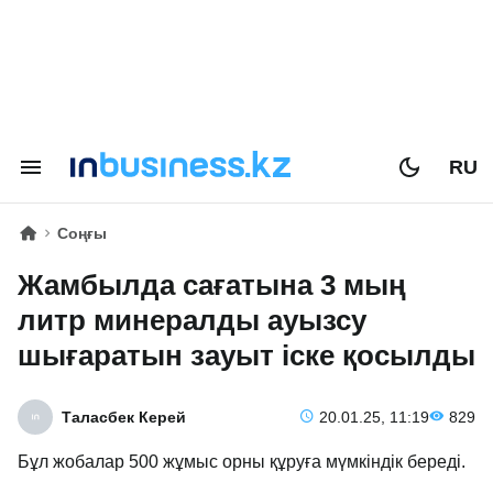
RU
Соңғы
Жамбылда сағатына 3 мың
литр минералды ауызсу
шығаратын зауыт іске қосылды
Таласбек Керей
20.01.25, 11:19
829
Бұл жобалар 500 жұмыс орны құруға мүмкіндік береді.