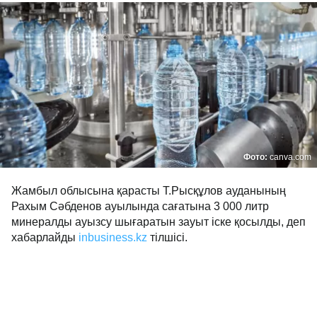
Фото:
canva.com
Жамбыл облысына қарасты Т.Рысқұлов ауданының
Рахым Сәбденов ауылында сағатына 3 000 литр
минералды ауызсу шығаратын зауыт іске қосылды, деп
хабарлайды
inbusiness.kz
тілшісі.