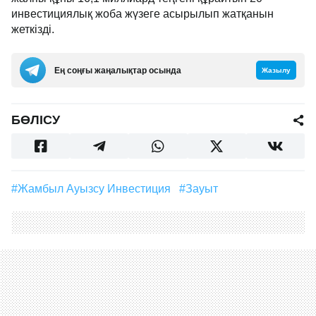
инвестициялық жоба жүзеге асырылып жатқанын
жеткізді.
Ең соңғы жаңалықтар осында
Жазылу
БӨЛІСУ
#Жамбыл Ауызсу Инвестиция
#зауыт