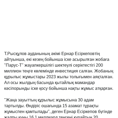
Т.Рысқұлов ауданының әкімі Ернар Есіркеповтің
айтуынша, екі кезең бойынша іске асырылған жобаға
"Парус-Т" жауапкершілігі шектеулі серіктестігі 200
миллион теңге көлемінде инвестиция салған. Жобаның
құрылыс жұмыстары 2023 жылы толығымен аяқталған.
Ал осы жылдың басында қытайлық мамандар
кәсіпорынды іске қосу бойынша нақты жұмыс атқарған.
"Жаңа зауыттың құрылыс жұмысына 30 адам
тартылды. Өндіріс ошағында 15 азамат тұрақты
жұмыспен қамтылады", деген Ернар Есіркепов бүгінде
жалпы құны 16,1 миллиард теңгені құрайтын 20