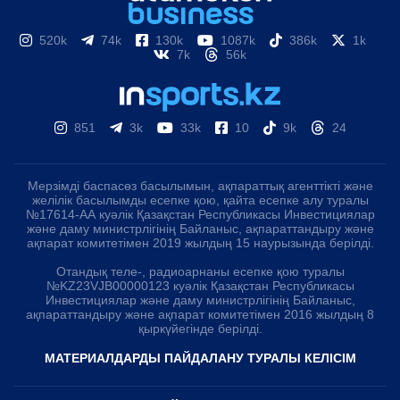
520k
74k
130k
1087k
386k
1k
7k
56k
851
3k
33k
10
9k
24
Мерзімді баспасөз басылымын, ақпараттық агенттікті және
желілік басылымды есепке қою, қайта есепке алу туралы
№17614-АА куәлік Қазақстан Республикасы Инвестициялар
және даму министрлігінің Байланыс, ақпараттандыру және
ақпарат комитетімен 2019 жылдың 15 наурызында берілді.
Отандық теле-, радиоарнаны есепке қою туралы
№KZ23VJB00000123 куәлік Қазақстан Республикасы
Инвестициялар және даму министрлігінің Байланыс,
ақпараттандыру және ақпарат комитетімен 2016 жылдың 8
қыркүйегінде берілді.
МАТЕРИАЛДАРДЫ ПАЙДАЛАНУ ТУРАЛЫ КЕЛІСІМ