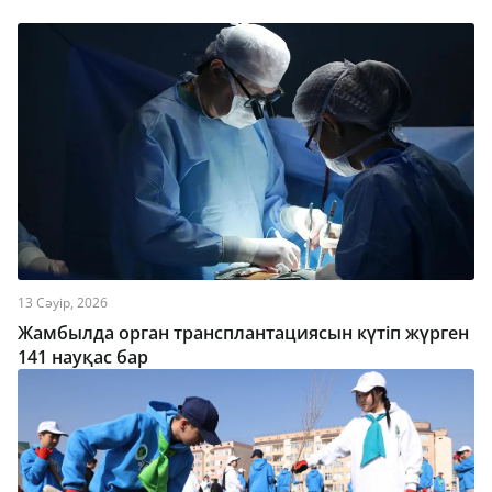
13 Сәуір, 2026
Жамбылда орган трансплантациясын күтіп жүрген
141 науқас бар