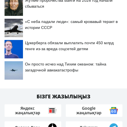
Жуткие пророчества Ванги на 2026 год начали
сбываться
«С неба падали люди»: самый кровавый теракт в
истории СССР
Цукерберга обязали выплатить почти 450 млрд
тенге из-за вреда соцсетей детям
Он просто исчез над Тихим океаном: тайна
загадочной авиакатастрофы
БІЗГЕ ЖАЗЫЛЫҢЫЗ
Яндекс
Google
жаңалықтар
жаңалықтар