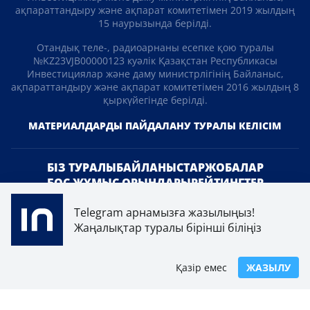
ақпараттандыру және ақпарат комитетімен 2019 жылдың
15 наурызында берілді.
Отандық теле-, радиоарнаны есепке қою туралы
№KZ23VJB00000123 куәлік Қазақстан Республикасы
Инвестициялар және даму министрлігінің Байланыс,
ақпараттандыру және ақпарат комитетімен 2016 жылдың 8
қыркүйегінде берілді.
МАТЕРИАЛДАРДЫ ПАЙДАЛАНУ ТУРАЛЫ КЕЛІСІМ
БІЗ ТУРАЛЫ
БАЙЛАНЫСТАР
ЖОБАЛАР
БОС ЖҰМЫС ОРЫНДАРЫ
РЕЙТИНГТЕР
Telegram арнамызға жазылыңыз!
«Atameken Business» Медиахолдингі
Жаңалықтар туралы бірінші біліңіз
ҚҰПИЯЛЫЛЫҚ САЯСАТЫ
Қазір емес
ЖАЗЫЛУ