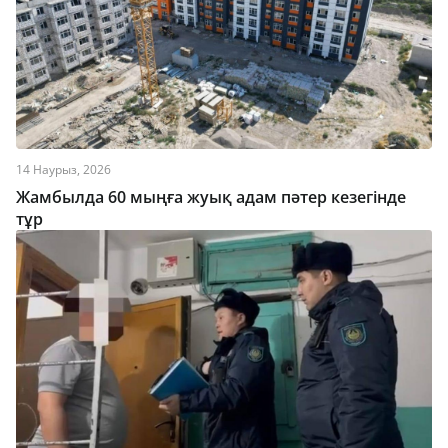
14 Наурыз, 2026
Жамбылда 60 мыңға жуық адам пәтер кезегінде
тұр