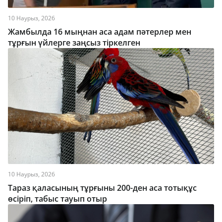
10 Наурыз, 2026
Жамбылда 16 мыңнан аса адам пәтерлер мен
тұрғын үйлерге заңсыз тіркелген
10 Наурыз, 2026
Тараз қаласының тұрғыны 200-ден аса тотықұс
өсіріп, табыс тауып отыр