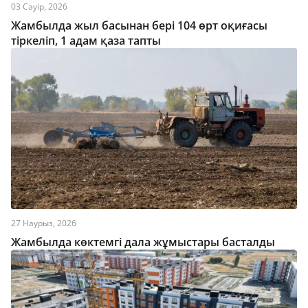
03 Сәуір, 2026
Жамбылда жыл басынан бері 104 өрт оқиғасы
тіркеліп, 1 адам қаза тапты
27 Наурыз, 2026
Жамбылда көктемгі дала жұмыстары басталды