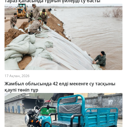
Тараз қаласында тұрғын үйлерді су басты
17 Ақпан, 2026
Жамбыл облысында 42 елді мекенге су тасқыны
қаупі төніп тұр