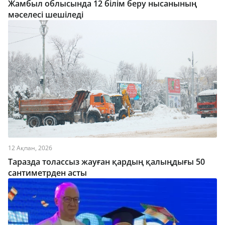
Жамбыл облысында 12 білім беру нысанының
мәселесі шешіледі
12 Ақпан, 2026
Таразда толассыз жауған қардың қалыңдығы 50
сантиметрден асты