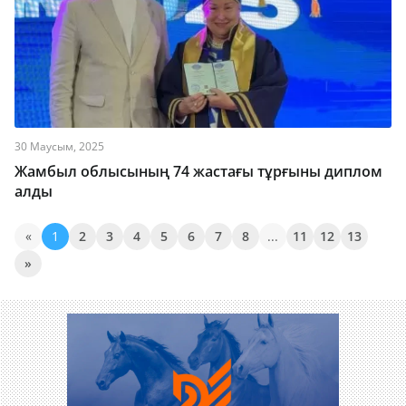
30 Маусым, 2025
Жамбыл облысының 74 жастағы тұрғыны диплом
алды
«
1
2
3
4
5
6
7
8
...
11
12
13
»