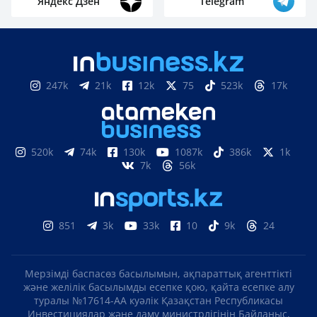
Яндекс Дзен
Telegram
247k
21k
12k
75
523k
17k
520k
74k
130k
1087k
386k
1k
7k
56k
851
3k
33k
10
9k
24
Мерзімді баспасөз басылымын, ақпараттық агенттікті
және желілік басылымды есепке қою, қайта есепке алу
туралы №17614-АА куәлік Қазақстан Республикасы
Инвестициялар және даму министрлігінің Байланыс,