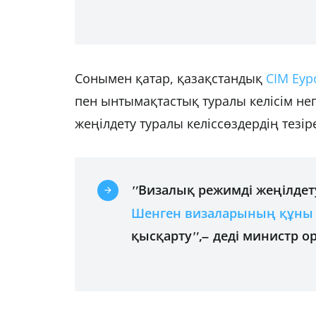
Сонымен қатар, қазақстандық
СІМ Еур
пен ынтымақтастық туралы келісім нег
жеңілдету туралы келіссөздердің тезір
"
Визалық режимді жеңілдету
Шенген визаларының құны
қысқарту
"
,
–
деді министр о