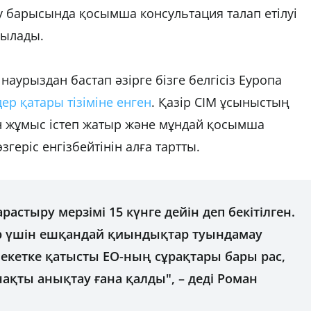
у барысында қосымша консультация талап етілуі
озылады.
 наурыздан бастап әзірге бізге белгісіз Еуропа
дер қатары тізіміне енген
. Қазір СІМ ұсыныстың
ін жұмыс істеп жатыр және мұндай қосымша
геріс енгізбейтінін алға тартты.
арастыру мерзімі 15 күнге дейін деп бекітілген.
р үшін ешқандай қиындықтар туындамау
лекетке қатысты ЕО-ның сұрақтары бары рас,
нақты анықтау ғана қалды", – деді Роман