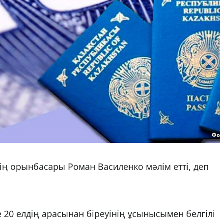
Фо
ің орынбасары Роман Василенко мәлім етті, деп
 20 елдің арасынан біреуінің ұсынысымен белгілі