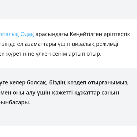
опалық Одақ
арасындағы Кеңейтілген әріптестік
ізінде ел азаматтары үшін визалық режимді
ек жүретініне үлкен сенім артып отыр.
ге келер болсақ, біздің көздеп отырғанымыз,
мен оны алу үшін қажетті құжаттар санын
рынбасары.