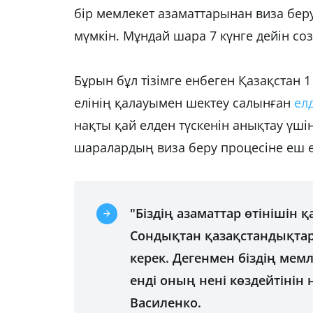
бір мемлекет азаматтарынан виза бер
мүмкін. Мұндай шара 7 күнге дейін с
Бұрын бұл тізімге енбеген Қазақстан 1
елінің қалауымен шектеу салынған
ел
нақты қай елден түскенін анықтау үш
шаралардың виза беру процесіне еш өз
"Біздің азаматтар өтінішін қ
Сондықтан қазақстандықта
керек. Дегенмен біздің мем
енді оның нені көздейтінін 
Василенко.