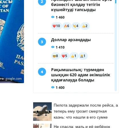
то:
google.com
Пилота задержали после рейса, а
теперь ему грозит смертная
казнь: что нашли в его сумке
Не спасла: мать и её ребёнок