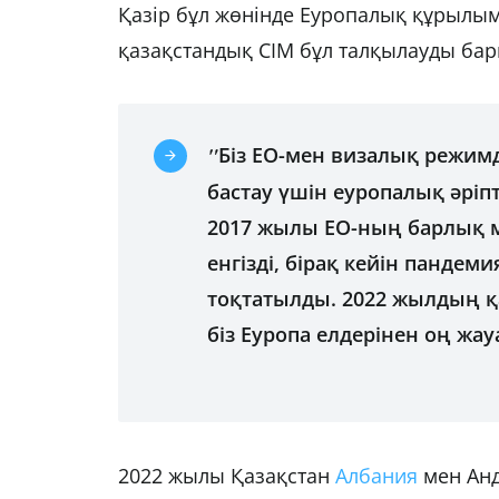
Қазір бұл жөнінде Еуропалық құрылым
қазақстандық СІМ бұл талқылауды ба
"
Біз ЕО-мен визалық режимд
бастау үшін еуропалық әріп
2017 жылы ЕО-ның барлық м
енгізді, бірақ кейін пандем
тоқтатылды. 2022 жылдың қ
біз Еуропа елдерінен оң жау
2022 жылы Қазақстан
Албания
мен Анд