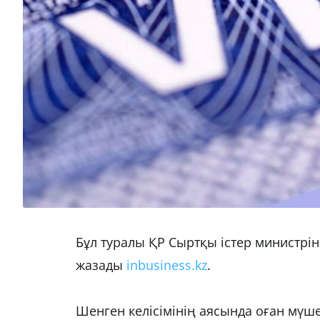
Бұл туралы ҚР Сыртқы істер министрін
жазады
inbusiness.kz
.
Шенген келісімінің аясында оған мүше