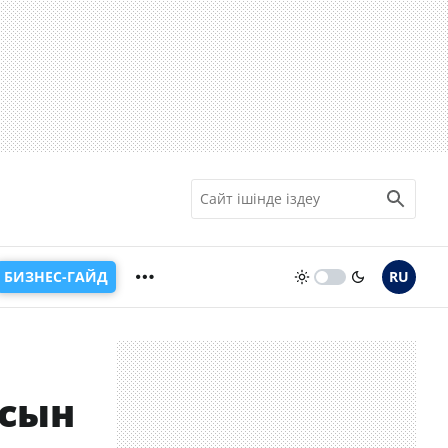
БИЗНЕС-ГАЙД
RU
асын