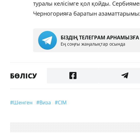
туралы келісімге қол қойды. Сербияме
Черногорияға баратын азаматтарымы
БІЗДІҢ ТЕЛЕГРАМ АРНАМЫЗҒ
Ең соңғы жаңалықтар осында
БӨЛІСУ
#Шенген
#виза
#СІМ