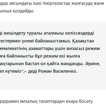
дар аясындағы ішкі пікірталастар жалғасуда және
рынша қолдайды.
і жеңілдету туралы аталмыш келіссөздерді
тестермен үнемі байланыстамыз. Қазақстан
емлекетінің азаматтары үшін визасыз режим
ияға байланысты бұл режим екі жылға
аңтарынан бастап ол қайта жанданды. Әрине,
ап күтеміз
"
,
–
деді Роман Василенко.
оррамен визалық талаптардан өзара босату