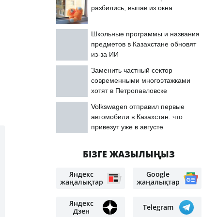
разбились, выпав из окна
Школьные программы и названия
предметов в Казахстане обновят
из-за ИИ
Заменить частный сектор
современными многоэтажками
хотят в Петропавловске
Volkswagen отправил первые
автомобили в Казахстан: что
привезут уже в августе
БІЗГЕ ЖАЗЫЛЫҢЫЗ
Яндекс
Google
жаңалықтар
жаңалықтар
Яндекс
Telegram
Дзен