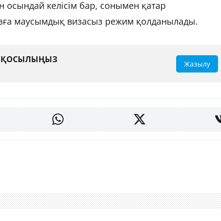
н осындай келісім бар, сонымен қатар
зға маусымдық визасыз режим қолданылады.
А ҚОСЫЛЫҢЫЗ
Жазылу