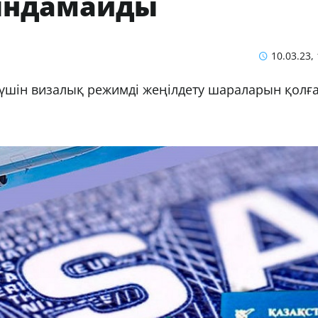
ындамайды
10.03.23,
ы үшін визалық режимді жеңілдету шараларын қолғ