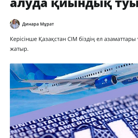
алуда қиындық ту
Динара Мұрат
Керісінше Қазақстан СІМ біздің ел азаматтар
жатыр.