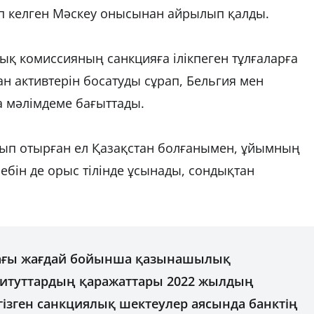
ап келген Мәскеу онысынан айрылып қалды.
қ комиссияның санкцияға ілікпеген тұлғаларға
ған активтерін босатуды сұрап, Бельгия мен
 мәлімдеме бағыттады.
йып отырған ел Қазақстан болғанымен, ұйымның
ебін де орыс тілінде ұсынады, сондықтан
дағы жағдай бойынша қазынашылық
титуттардың қаражаттары 2022 жылдың
гізген санкциялық шектеулер аясында банктің