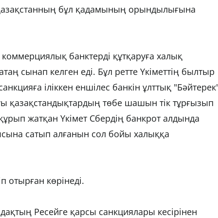
Қазақстанның бұл қадамының орындылығына
 коммерциялық банктерді құтқаруға халық
аң сынап келген еді. Бұл ретте Үкіметтің былтыр
санкцияға іліккен еншілес банкін ұлттық "Бәйтерек
уы қазақстандықтардың төбе шашын тік тұрғызып
" құрып жатқан Үкімет Сбердің банкрот алдында
ысына сатып алғанын сол бойы халыққа
іп отырған көрінеді.
ақтың Ресейге қарсы санкциялары кесірінен