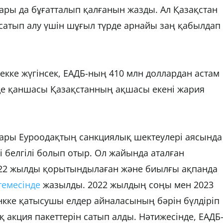
тары да бұғатталып қалғанын жазды. Ал Қазақстан
н сатып алу үшін шұғыл түрде арнайы заң қабылдап
кке жүгінсек, ЕАДБ-ның 410 млн доллардан астам
інде қаншасы Қазақстанның ақшасы екені жария
ттары Еуроодақтың санкциялық шектеулері аясында
і белгілі болып отыр. Ол жайында аталған
22 жылды қорытындылаған және биылғы ақпанда
темесінде
жазылды. 2022 жылдың соңы мен 2023
кке қатысушы елдер айналасының бәрін бүлдіріп
 акция пакеттерін сатып алды. Нәтижесінде, ЕАДБ