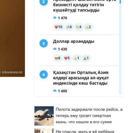
:
inbusiness.kz
Пилота задержали после рейса, а
теперь ему грозит смертная
казнь: что нашли в его сумке
Не спасла: мать и её ребёнок