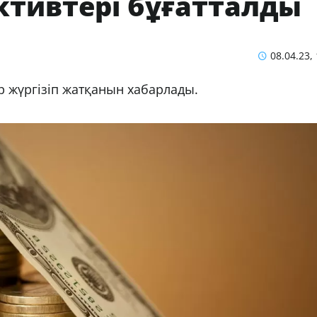
ктивтері бұғатталды
08.04.23,
р жүргізіп жатқанын хабарлады.