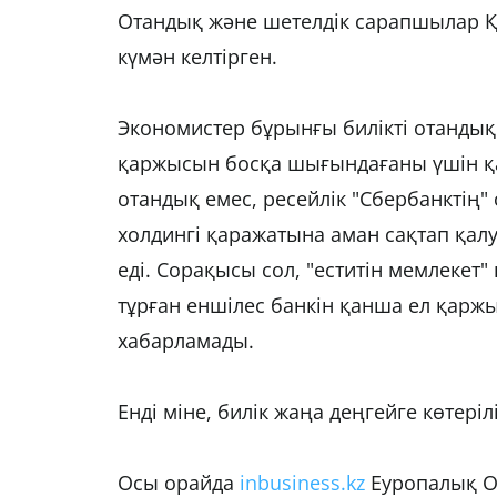
Отандық және шетелдік сарапшылар 
күмән келтірген.
Экономистер бұрынғы билікті отандық
қаржысын босқа шығындағаны үшін қат
отандық емес, ресейлік "Сбербанктің" 
холдингі қаражатына аман сақтап қал
еді. Сорақысы сол, "еститін мемлекет
тұрған еншілес банкін қанша ел қарж
хабарламады.
Енді міне, билік жаңа деңгейге көтеріл
Осы орайда
inbusiness.kz
Еуропалық Од