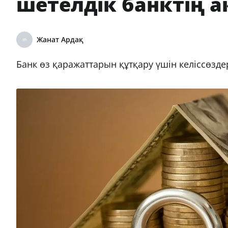
шетелдік банктің а
Жанат Ардақ
Банк өз қаражаттарын құтқару үшін келіссөзде