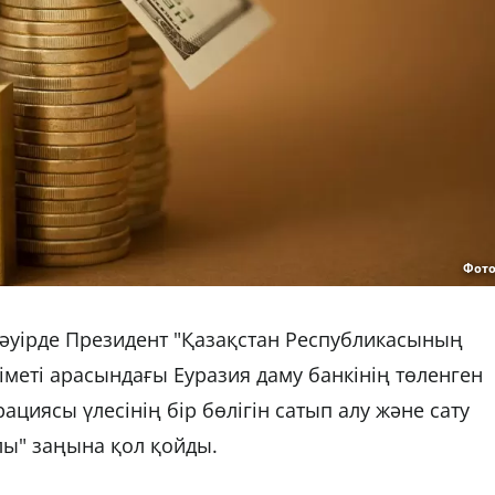
Фото
әуірде Президент "Қазақстан Республикасының
меті арасындағы Еуразия даму банкінің төленген
иясы үлесінің бір бөлігін сатып алу және сату
лы" заңына қол қойды.