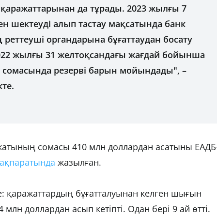
 қаражаттарынан да тұрады. 2023 жылғы 7
ен шектеуді алып тастау мақсатында банк
 реттеуші органдарына бұғаттаудан босату
2022 жылғы 31 желтоқсандағы жағдай бойынша
р сомасында резерві барын мойындады", –
те.
ажатының сомасы 410 млн доллардан асатыны ЕАДБ
ақпаратында
жазылған.
е: қаражаттардың бұғатталуынан келген шығын
н доллардан асып кетіпті. Одан бері 9 ай өтті.