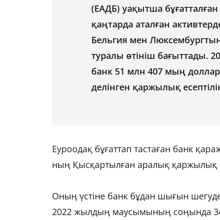
(ЕАДБ) уақытша бұғатталған
қаңтарда аталған активтерд
Бельгия мен Люксембургтың
туралы өтініш бағыттады. 
банк 51 млн 407 мың долла
делінген қаржылық есептілік
Еуроодақ бұғаттап тастаған банк қар
ның Қысқартылған аралық қаржылық
Оның үстіне банк бұдан шығын шегуд
2022 жылдың маусымының соңында 34 мл