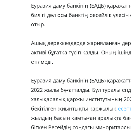
Еуразия даму банкінің (ЕАДБ) қаражат
билігі дәл осы банктің ресейлік үлесі
отыр.
Ашық дереккөздерде жарияланған дере
активі бұғатқа түсіп қалды. Оның іш
етілмеді.
Еуразия даму банкінің (ЕАДБ) қаража
2022 жылы бұғатталды. Бұл туралы енд
халықаралық қаржы институтының 20
бекітілген жиынтықты қаржылық
есеп
жылдың басын қамтыған аралықта бан
біткен Ресейдің сондағы миноритарлық