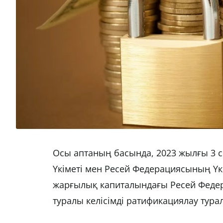
Осы аптаның басында, 2023 жылғы 3 с
Үкіметі мен Ресей Федерациясының Үкі
жарғылық капиталындағы Ресей Федерац
туралы келісімді ратификациялау тура