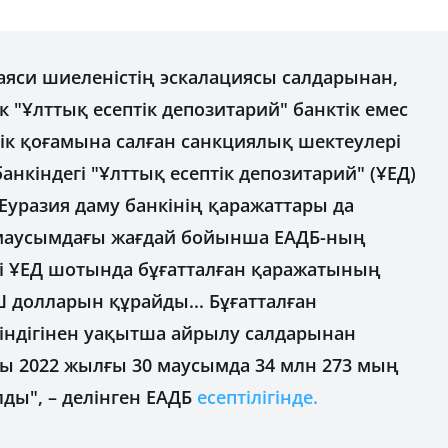
аяси шиеленістің эскалациясы салдарынан,
 "Ұлттық есептік депозитарий" банктік емес
ік қоғамына салған санкциялық шектеулері
банкіндегі "Ұлттық есептік депозитарий" (ҰЕД)
уразия даму банкінің қаражаттары да
 маусымдағы жағдай бойынша ЕАДБ-ның
дегі ҰЕД шотында бұғатталған қаражатының
 долларын құрайды... Бұғатталған
індігінен уақытша айрылу салдарынан
ы 2022 жылғы 30 маусымда 34 млн 273 мың
ды", – делінген ЕАДБ
есептілігінде.