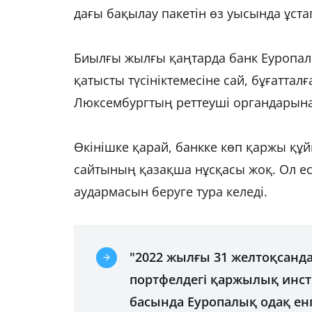
дағы бақылау пакетін өз уысында ұст
Биылғы жылғы қаңтарда банк Еуропалы
қатысты түсініктемесіне сай, бұғаттал
Люксембургтың реттеуші органдарына
Өкінішке қарай, банкке көп қаржы құ
сайтының қазақша нұсқасы жоқ. Ол ес
аудармасын беруге тура келеді.
"2022 жылғы 31 желтоқсан
портфелдегі қаржылық инс
басында Еуропалық одақ ен