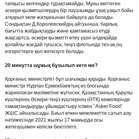
тапқысы келгендер тұрақтамайды. Мұны көптеген
әскери қызметшілердің бір лауазымды ұзақ уақыт бойы
атқарып келе жатқанынан байқауға да болады.
Сондықтан Д.Королевскийдің айтуынша, барлық
бағытта жабдықтауды және қамтамасыз етуді
жақсартса, әскери қызметті өтеу үшін әлдеқайда
қолайлы жағдай туғызса, теңіз флотында тез-ақ оң
өзгерістерге қол жеткізуге болады.
20 минутта шұжық бұзылып кете ме?
Қорғаныс министрлігі бұл шағымды қарады. Қорғаныс
министрі Нұрлан Ермекбаевтың өз блогында
жариялаған мәліметіне жүгінсек, Қазақстанның Қарулы
күштерінің Әскери-теңіз күштерінің (ӘТК) кемелерінде
тамақтандыруды ұйымдастыру ісімен "Asker Food"
ЖШС айналысады. Биыл өткен мемлекеттік сатып алу
нәтижесінде 2021 жылғы 17 мамырда осы
жеткізушімен келісім бекітіліпті.