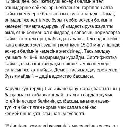
"Біріншіден, осы жеткізуші әскери бөлімнің төл
өтінімдеріне сәйкес, әрі белгіленген тәртіппен апта
сайын кемелерге балғын азық-түлік апарады. Тамақ
өнімдері жөнелтілмес бұрын әрбір әскери бөлімнің
кемедегі тамақтандыруды ұйымдастыруға жауапты
өкілі, яғни боцман ол өнімдердің сапасын, нормаларға
сәйкестігін тексеріп, қабылдап алады. Тек содан кейін
ғана өнімдер жеткізушінің көлігімен 15-20 минут ішінде
әскери бөлімнің кемесіне жеткізіледі. Тасымалдау
қашықтығы 8–9 шақырымды құрайды. Сертификатқа
сәйкес, осы азғантай уақыт ішінде тамақ өнімдері
сапасын жоғалтпайды. Демек, тасымалдау ережелері
бұзылмайды", – деді ведомство басшысы.
Қарулы күштердің Тылы және қару-жарақ бастығының
басқармасы хабарлағандай, аталған сардар жұмыс
істейтін әскери бөлімнің қолбасшылығынан азық-
түліктің бекітілген норма мен сапаға сәйкес
келмейтініне қатысты шағым түспепті.
"Екіншіден, кемедегі кезекшілік мәселесіне келсек, ол