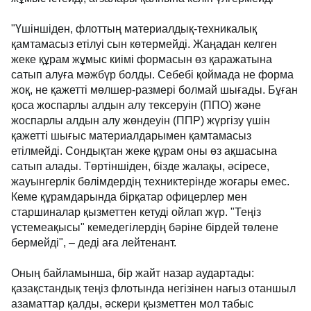
"Үшіншіден, флоттың материалдық-техникалық
қамтамасыз етілуі сын көтермейді. Жаңадан келген
жеке құрам жұмыс киімі формасын өз қаражатына
сатып алуға мәжбүр болды. Себебі қоймада не форма
жоқ, не қажетті мөлшер-размері болмай шығады. Бұған
қоса жоспарлы алдын алу тексеруін (ППО) және
жоспарлы алдын алу жөндеуін (ППР) жүргізу үшін
қажетті шығыс материалдарымен қамтамасыз
етілмейді. Сондықтан жеке құрам оны өз ақшасына
сатып алады. Төртіншіден, бізде жалақы, әсіресе,
жауынгерлік бөлімдердің техниктерінде жоғары емес.
Кеме құрамдарында бірқатар офицерлер мен
старшиналар қызметтен кетуді ойлап жүр. "Теңіз
үстемеақысы" кемедегілердің бәріне бірдей төлене
бермейді", – деді аға лейтенант.
Оның байламынша, бір жайт назар аудартады:
қазақстандық теңіз флотында негізінен нағыз отаншыл
азаматтар қалды, әскери қызметтен мол табыс