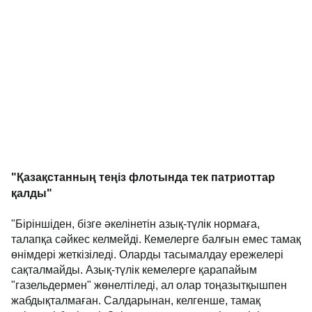
"Қазақстанның теңіз флотында тек патриоттар
қалды"
"Біріншіден, бізге әкелінетін азық-түлік нормаға,
талапқа сәйкес келмейді. Кемелерге балғын емес тамақ
өнімдері жеткізіледі. Оларды тасымалдау ережелері
сақталмайды. Азық-түлік кемелерге қарапайым
"газельдермен" жөнелтіледі, ал олар тоңазытқышпен
жабдықталмаған. Салдарынан, келгенше, тамақ