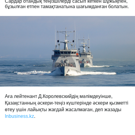
Сардар отандық теңізшілерді сасып кеткен шұжықпен,
бұзылған етпен тамақтанатына шағымданған болатын.
Аға лейтенант Д.Королевскийдің мәлімдеуінше,
Қазақстанның әскери-теңіз күштерінде әскери қызметті
өтеу үшін лайықты жағдай жасалмаған, деп жазады
Inbusiness.kz
.