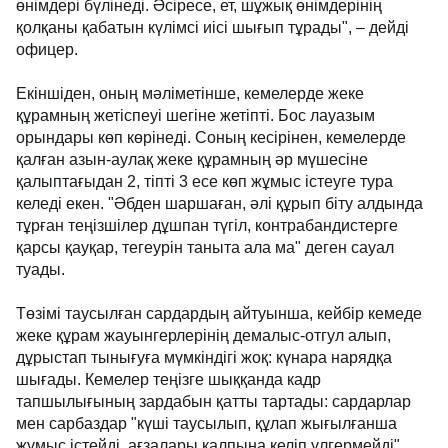
өнімдері бүлінеді. Әсіресе, ет, шұжық өнімдерінің
қолқаны қабатын күлімсі иісі шығып тұрады", – дейді
офицер.
Екіншіден, оның мәліметінше, кемелерде жеке
құрамның жетіспеуі шегіне жетіпті. Бос лауазым
орындары көп көрінеді. Соның кесірінен, кемелерде
қалған азын-аулақ жеке құрамның әр мүшесіне
қалыптағыдан 2, тіпті 3 есе көп жұмыс істеуге тура
келеді екен. "Әбден шаршаған, әлі құрып біту алдында
тұрған теңізшілер дұшпан түгіл, контрабандистерге
қарсы қауқар, тегеурін таныта ала ма" деген сауал
туады.
Төзімі таусылған сардардың айтуынша, кейбір кемеде
жеке құрам жауынгерлерінің демалыс-отгул алып,
дұрыстап тынығуға мүмкіндігі жоқ: күнара нарядқа
шығады. Кемелер теңізге шыққанда кадр
тапшылығының зардабын қатты тартады: сардарлар
мен сарбаздар "күші таусылып, құлап жығылғанша
жұмыс істейді, ағзалары қалпына келіп үлгермейді"