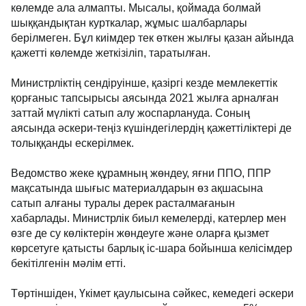
көлемде ала алмапты. Мысалы, қоймада болмай
шыққандықтан курткалар, жұмыс шалбарлары
берілмеген. Бұл киімдер тек өткен жылғы қазан айында
қажетті көлемде жеткізіліп, таратылған.
Министрліктің сендіруінше, қазіргі кезде мемлекеттік
қорғаныс тапсырысы аясында 2021 жылға арналған
заттай мүлікті сатып алу жоспарлануда. Соның
аясында әскери-теңіз күшіндегілердің қажеттіліктері де
толыққанды ескерілмек.
Ведомство жеке құрамның жөндеу, яғни ППО, ППР
мақсатында шығыс материалдарын өз ақшасына
сатып алғаны туралы дерек расталмағанын
хабарлады. Министрлік биыл кемелерді, катерлер мен
өзге де су көліктерін жөндеуге және оларға қызмет
көрсетуге қатысты барлық іс-шара бойынша келісімдер
бекітілгенін мәлім етті.
Төртіншіден, Үкімет қаулысына сәйкес, кемедегі әскери