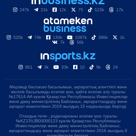
247k
21k
12k
75
523k
17k
520k
74k
130k
1087k
386k
1k
7k
56k
851
3k
33k
10
9k
24
Мерзімді баспасөз басылымын, ақпараттық агенттікті және
желілік басылымды есепке қою, қайта есепке алу туралы
№17614-АА куәлік Қазақстан Республикасы Инвестициялар
және даму министрлігінің Байланыс, ақпараттандыру және
ақпарат комитетімен 2019 жылдың 15 наурызында берілді.
Отандық теле-, радиоарнаны есепке қою туралы
№KZ23VJB00000123 куәлік Қазақстан Республикасы
Инвестициялар және даму министрлігінің Байланыс,
ақпараттандыру және ақпарат комитетімен 2016 жылдың 8
қыркүйегінде берілді.