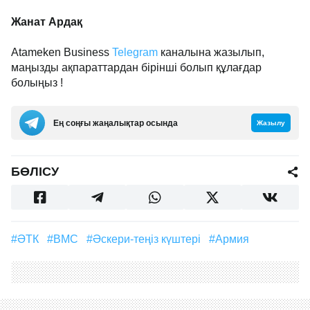
Жанат Ардақ
Atameken Business
Telegram
каналына жазылып,
маңызды ақпараттардан бірінші болып құлағдар
болыңыз !
Ең соңғы жаңалықтар осында
Жазылу
БӨЛІСУ
#ӘТК
#ВМС
#Әскери-теңіз күштері
#армия