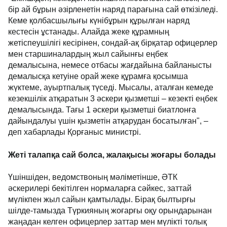
бір ай бұрын әзірленетін наряд парағына сай өткізіледі.
Кеме қолбасшылығы күнібұрын құрылған наряд
кестесін ұстанады. Алайда жеке құрамның
жетіспеушілігі кесірінен, сондай-ақ бірқатар офицерлер
мен старшиналардың жыл сайынғы еңбек
демалысына, немесе отбасы жағдайына байланысты
демалысқа кетуіне орай жеке құрамға қосымша
жүктеме, ауыртпалық түседі. Мысалы, аталған кемеде
кезекшілік атқаратын 3 әскери қызметші – кезекті еңбек
демалысында. Тағы 1 әскери қызметші биатлонға
дайындалуы үшін қызметін атқарудан босатылған", –
деп хабарлады Қорғаныс министрі.
Жеті талапқа сай болса, жалақысы жоғары болады
Үшіншіден, ведомствоның мәліметінше, ӘТК
әскерилері бекітілген нормаларға сәйкес, заттай
мүлікпен жыл сайын қамтылады. Бірақ былтырғы
шілде-тамызда Түркияның жоғарғы оқу орындарынан
жаңадан келген офицерлер заттар мен мүлікті толық