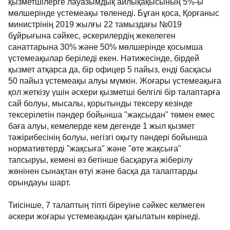
қызметшілерге лауазымдық айлықақысының 5%-ы
мөлшерінде үстемеақы төленеді. Бұған қоса, Қорғаныс
министрінің 2019 жылғы 22 тамыздағы №019
бұйрығына сәйкес, әскерилердің жекелеген
санаттарына 30% және 50% мөлшерінде қосымша
үстемеақылар беріледі екен. Нәтижесінде, бірдей
қызмет атқарса да, бір офицер 5 пайыз, енді басқасы
50 пайыз үстемеақы алуы мүмкін. Жоғары үстемеақыға
қол жеткізу үшін әскери қызметші белгілі бір талаптарға
сай болуы, мысалы, қорытынды тексеру кезінде
тексерілетін пәндер бойынша "жақсыдан" төмен емес
баға алуы, кемелерде кем дегенде 1 жыл қызмет
тәжірибесінің болуы, негізгі оқыту пәндері бойынша
нормативтерді "жақсыға" және "өте жақсыға"
тапсыруы, кемені өз бетінше басқаруға жіберілу
жөнінен сынақтан өтуі және басқа да талаптарды
орындауы шарт.
Тиісінше, 7 талаптың тіпті біреуіне сәйкес келмеген
әскери жоғары үстемеақыдан қағылатын көрінеді.