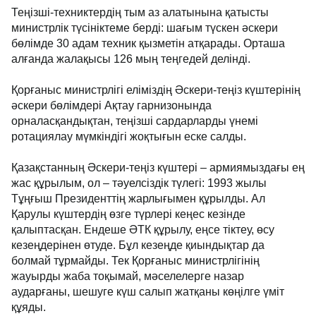
Теңізші-техниктердің тым аз алатынына қатысты
министрлік түсініктеме берді: шағым түскен әскери
бөлімде 30 адам техник қызметін атқарады. Орташа
алғанда жалақысы 126 мың теңгедей делінді.
Қорғаныс министрлігі еліміздің Әскери-теңіз күштерінің
әскери бөлімдері Ақтау гарнизонында
орналасқандықтан, теңізші сардарларды үнемі
ротациялау мүмкіндігі жоқтығын еске салды.
Қазақстанның Әскери-теңіз күштері – армиямыздағы ең
жас құрылым, ол – тәуелсіздік түлегі: 1993 жылы
Тұңғыш Президенттің жарлығымен құрылды. Ал
Қарулы күштердің өзге түрлері кеңес кезінде
қалыптасқан. Ендеше ӘТК құрылу, еңсе тіктеу, өсу
кезеңдерінен өтуде. Бұл кезеңде қиындықтар да
болмай тұрмайды. Тек Қорғаныс министрлігінің
жауырды жаба тоқымай, мәселелерге назар
аударғаны, шешуге күш салып жатқаны көңілге үміт
құяды.