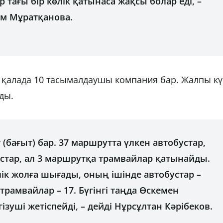
р тағы бір көлік қатынаса жақсы болар еді, –
м Мұратқанова.
, қалада 10 тасымалдаушы компания бар. Жалпы к
ады.
(бағыт) бар. 37 маршрутта үлкен автобустар,
стар, ал 3 маршрутқа трамвайлар қатынайды.
ік жолға шығады, оның ішінде автобустар –
 трамвайлар – 17. Бүгінгі таңда Өскемен
ізуші жетіспейді, – дейді Нұрсұлтан Кәрібеков.