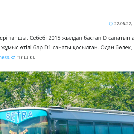
22.06.22,
ері тапшы. Себебі 2015 жылдан бастап D санатын 
 жұмыс өтілі бар D1 санаты қосылған. Одан бөлек,
тілшісі.
ness.kz