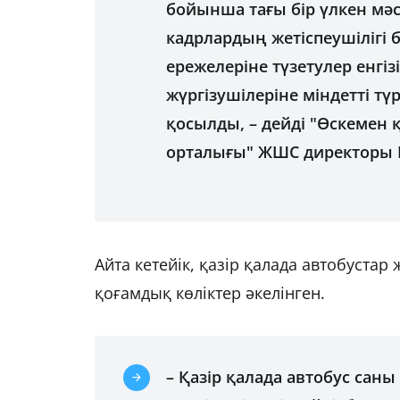
бойынша тағы бір үлкен мә
кадрлардың жетіспеушілігі
ережелеріне түзетулер енгіз
жүргізушілеріне міндетті тү
қосылды, – дейді "Өскеме
орталығы" ЖШС директоры Н
Айта кетейік, қазір қалада автобустар 
қоғамдық көліктер әкелінген.
– Қазір қалада автобус саны 