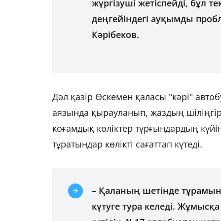
жүргізуші жетіспейді, бұл т
деңгейіндегі ауқымды пробл
Кәрібеков.
Дәл қазір Өскемен қаласы "кәрі" авто
аязында қырауланып, жаздың шіліңгі
коғамдық көліктер тұрғындардың күй
тұратындар көлікті сағаттап күтеді.
– Қаланың шетінде тұрамын.
күтуге тура келеді. Жұмысқа