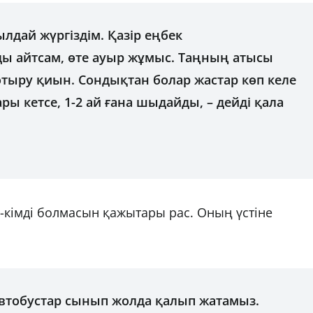
ылдай жүргіздім. Қазір еңбек
айтсам, өте ауыр жұмыс. Таңның атысы
отыру қиын. Сондықтан болар жастар көп келе
ары кетсе, 1-2 ай ғана шыдайды, – дейді қала
кімді болмасын қажытары рас. Оның үстіне
автобустар сынып жолда қалып жатамыз.