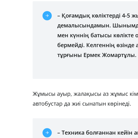
– Қоғамдық көліктерді 4-5 ж
демалысындамын. Шынымды 
мен күннің батысы көлікте 
бермейді. Келгеннің өзінде 
тұрғыны Ермек Жомартұлы.
Жұмысы ауыр, жалақысы аз жұмыс кім-
автобустар да жиі сынатын көрінеді.
– Техника болғаннан кейін 