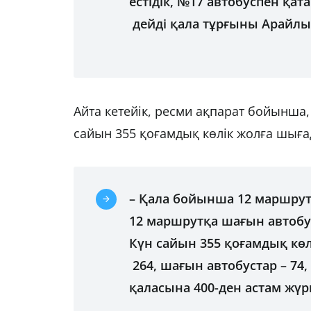
естідік, №17 автобуспен қата
дейді қала тұрғыны Арайлы
Айта кетейік, ресми ақпарат бойынша
сайын 355 қоғамдық көлік жолға шығ
– Қала бойынша 12 маршрут 
12 маршрутқа шағын автобу
Күн сайын 355 қоғамдық көл
264, шағын автобустар – 74,
қаласына 400-ден астам жүрг