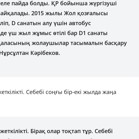
селе пайда болды. ҚР бойынша жүргізуші
 байқалады. 2015 жылы Жол қозғалысы
іліп, D санатын алу үшін автобус
рде үш жыл жұмыс өтілі бар D1 санаты
н қаласының жолаушылар тасымалын басқару
ұрсұлтан Кәрібеков.
жеткілікті. Себебі соңғы бір-екі жылда жаңа
жеткілікті. Бірақ олар тоқтап тұр. Себебі