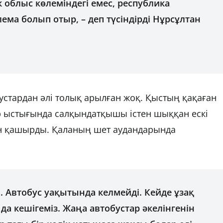
ек облыс көлеміндегі емес, республика
ема болып отыр, – деп түсіндірді Нұрсұлтан
бустардан әлі толық арылған жоқ. Қыстың қақаған
р ыстығында салқындатқышы істен шыққан ескі
ін қашырды. Қаланың шет аудандарында
 Автобус уақытында келмейді. Кейде ұзақ
 да кешігеміз. Жаңа автобустар әкелінгенін