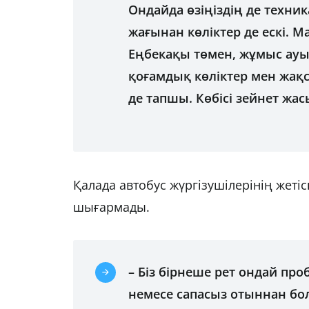
Ондайда өзіңіздің де техни
жағынан көліктер де ескі. М
Еңбекақы төмен, жұмыс ауыр.
қоғамдық көліктер мен жақ
де тапшы. Көбісі зейнет жа
Қалада автобус жүргізушілерінің жеті
шығармады.
– Біз бірнеше рет ондай пр
немесе сапасыз отыннан бол