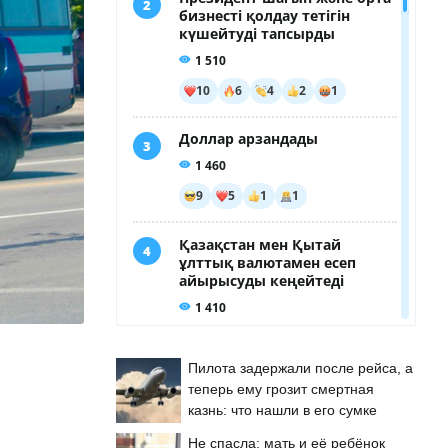
Пилота задержали после рейса, а
теперь ему грозит смертная
казнь: что нашли в его сумке
Не спасла: мать и её ребёнок