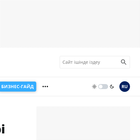
БИЗНЕС-ГАЙД
RU
і