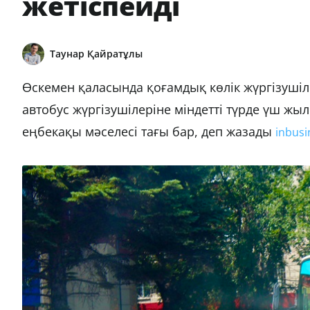
жетіспейді
Таунар Қайратұлы
Өскемен қаласында қоғамдық көлік жүргізушіл
автобус жүргізушілеріне міндетті түрде үш жыл
еңбекақы мәселесі тағы бар, деп жазады
inbusi