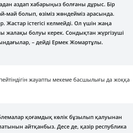
кадан аздап хабарыңыз болғаны дұрыс. Бір
ай-май болып, өзіміз жөндейміз арасында.
 Жастар істегісі келмейді. Ол үшін жаңа
сы жалақы болуы керек. Сондықтан жүргізуші
сындағылар, – дейді Ермек Жомартұлы.
спейтіндігін жауапты мекеме басшылығы да жоққа
облемалар қоғамдық көлік бұзылып қалуынан
атынын айтқанбыз. Десе де, қазір республика