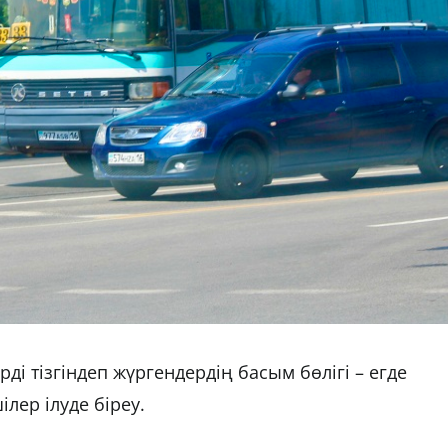
рді тізгіндеп жүргендердің басым бөлігі – егде
ілер ілуде біреу.