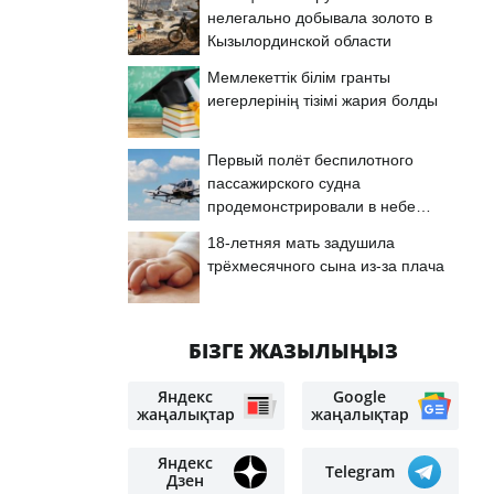
нелегально добывала золото в
Кызылординской области
Мемлекеттік білім гранты
иегерлерінің тізімі жария болды
Первый полёт беспилотного
пассажирского судна
продемонстрировали в небе
Астаны
18-летняя мать задушила
трёхмесячного сына из-за плача
БІЗГЕ ЖАЗЫЛЫҢЫЗ
Яндекс
Google
жаңалықтар
жаңалықтар
Яндекс
Telegram
Дзен