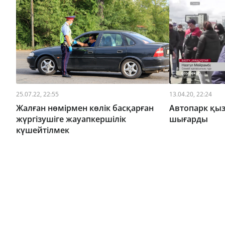
25.07.22, 22:55
13.04.20, 22:24
Жалған нөмірмен көлік басқарған
Автопарк қы
жүргізушіге жауапкершілік
шығарды
күшейтілмек