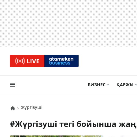
LIVE
БИЗНЕС
ҚАРЖЫ
жүргізуші
#
жүргізуші
тегі бойынша жа