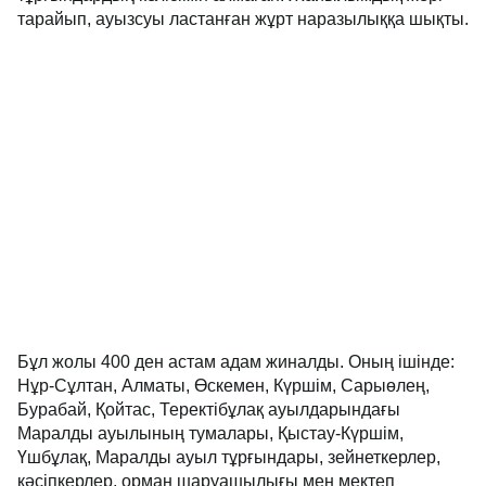
тарайып, ауызсуы ластанған жұрт наразылыққа шықты.
Бұл жолы 400 ден астам адам жиналды. Оның ішінде:
Нұр-Сұлтан, Алматы, Өскемен, Күршім, Сарыөлең,
Бурабай, Қойтас, Теректібұлақ ауылдарындағы
Маралды ауылының тумалары, Қыстау-Күршім,
Үшбұлақ, Маралды ауыл тұрғындары, зейнеткерлер,
кәсіпкерлер, орман шаруашылығы мен мектеп