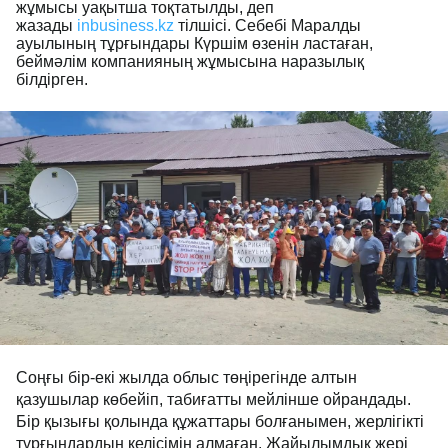
жұмысы уақытша тоқтатылды, деп
жазады
inbusiness.kz
тілшісі. Себебі Маралды
ауылының тұрғындары Күршім өзенін ластаған,
беймәлім компанияның жұмысына наразылық
білдірген.
Соңғы бір-екі жылда облыс төңірегінде алтын
қазушылар көбейіп, табиғатты мейлінше ойрандады.
Бір қызығы қолында құжаттары болғанымен, жерлігікті
тұрғындардың келісімін алмаған. Жайылымдық жері