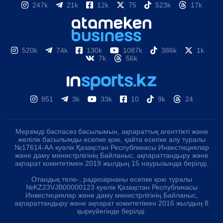
247k
21k
12k
75
523k
17k
520k
74k
130k
1087k
386k
1k
7k
56k
851
3k
33k
10
9k
24
Мерзімді баспасөз басылымын, ақпараттық агенттікті және
желілік басылымды есепке қою, қайта есепке алу туралы
№17614-АА куәлік Қазақстан Республикасы Инвестициялар
және даму министрлігінің Байланыс, ақпараттандыру және
ақпарат комитетімен 2019 жылдың 15 наурызында берілді.
Отандық теле-, радиоарнаны есепке қою туралы
№KZ23VJB00000123 куәлік Қазақстан Республикасы
Инвестициялар және даму министрлігінің Байланыс,
ақпараттандыру және ақпарат комитетімен 2016 жылдың 8
қыркүйегінде берілді.