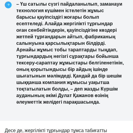
– Үш сатылы сүзгі пайдаланылып, заманауи
технология күшімен істелетін жұмыс
барысы қауіпсіздігі жоғары болып
есептеледі. Алайда жергілікті тұрғындар
оған сенбейтіндерін, қауіпсіздігіне көздері
жетпей тұрғандарын айтып, фабриканың
салынуына қарсылықтарын білдірді.
Арнайы жұмыс тобы тараптарды тыңдап,
тұрғындардың негізгі сұрақтары бойынша
тексеру-сараптау жұмыстары белгіленетінін,
оның қорытындысы бір айдың ішінде
шығатынын мәлімдеді. Қандай да бір шешім
шыққанша компания жұмысы уақытша
тоқтатылатын болды, – деп жазды Күршім
ауданының әкімі Дулат Қажанов өзінің
әлеуметтік желідегі парақшасында.
Десе де, жергілікті тұрғындар тұмса табиғатты