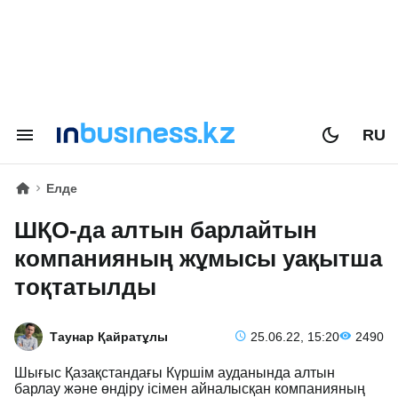
RU
Елде
ШҚО-да алтын барлайтын
компанияның жұмысы уақытша
тоқтатылды
Таунар Қайратұлы
25.06.22, 15:20
2490
Шығыс Қазақстандағы Күршім ауданында алтын
барлау және өндіру ісімен айналысқан компанияның