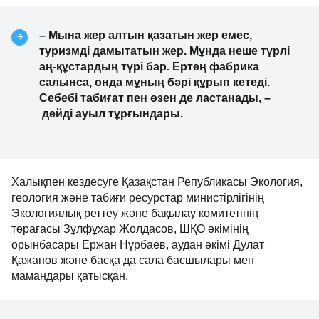
– Мына жер алтын қазатын жер емес,
туризмді дамытатын жер. Мұнда неше түрлі
аң-құстардың түрі бар. Ертең фабрика
салынса, онда мұның бәрі құрып кетеді.
Себебі табиғат пен өзен де ластанады, –
дейді ауыл тұрғындары.
Халықпен кездесуге Қазақстан Републикасы Экология,
геология және табиғи ресурстар министірлігінің
Экологиялық реттеу және бақылау комитетінің
төрағасы Зұлфұхар Жолдасов, ШҚО әкімінің
орынбасары Ержан Нұрбаев, аудан әкімі Дулат
Қажанов және басқа да сала басшылары мен
мамандары қатысқан.