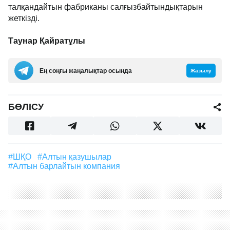
талқандайтын фабриканы салғызбайтындықтарын
жеткізді.
Таунар Қайратұлы
Ең соңғы жаңалықтар осында
Жазылу
БӨЛІСУ
#ШҚО
#алтын қазушылар
#алтын барлайтын компания