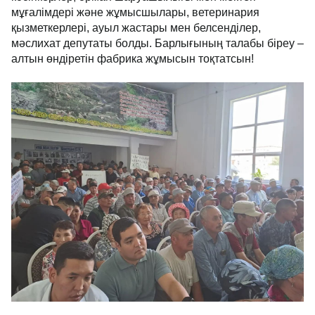
мұғалімдері және жұмысшылары, ветеринария
қызметкерлері, ауыл жастары мен белсенділер,
мәслихат депутаты болды. Барлығының талабы біреу –
алтын өндіретін фабрика жұмысын тоқтатсын!