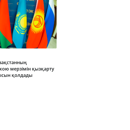
азақстанның
 жою мерзімін қызқарту
ысын қолдады