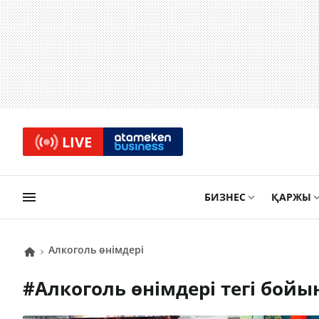
LIVE
БИЗНЕС
ҚАРЖЫ
алкоголь өнімдері
#
алкоголь өнімдері
тегі бой