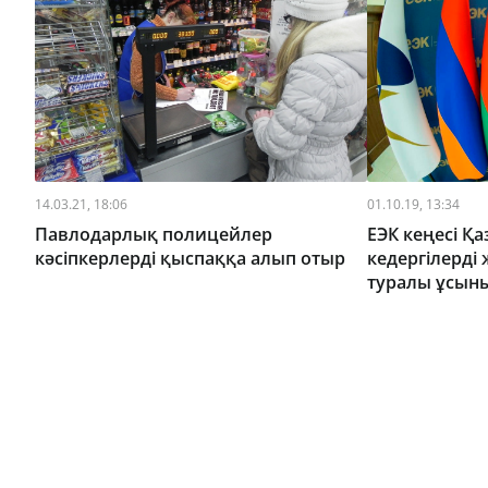
14.03.21, 18:06
01.10.19, 13:34
Павлодарлық полицейлер
ЕЭК кеңесі Қ
кәсіпкерлерді қыспаққа алып отыр
кедергілерді
туралы ұсын