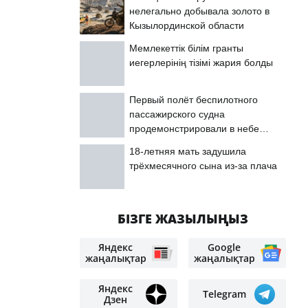
нелегально добывала золото в
Кызылординской области
Мемлекеттік білім гранты
иегерлерінің тізімі жария болды
Первый полёт беспилотного
пассажирского судна
продемонстрировали в небе
Астаны
18-летняя мать задушила
трёхмесячного сына из-за плача
БІЗГЕ ЖАЗЫЛЫҢЫЗ
Яндекс
Google
жаңалықтар
жаңалықтар
Яндекс
Telegram
Дзен