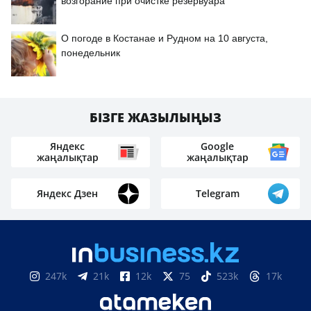
возгорание при очистке резервуара
О погоде в Костанае и Рудном на 10 августа,
понедельник
БІЗГЕ ЖАЗЫЛЫҢЫЗ
Яндекс
Google
жаңалықтар
жаңалықтар
Яндекс Дзен
Telegram
247k
21k
12k
75
523k
17k