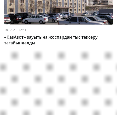
18.08.21, 12:51
«ҚазАзот» зауытына жоспардан тыс тексеру
тағайындалды