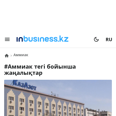
RU
аммиак
#
аммиак
тегі бойынша
жаңалықтар