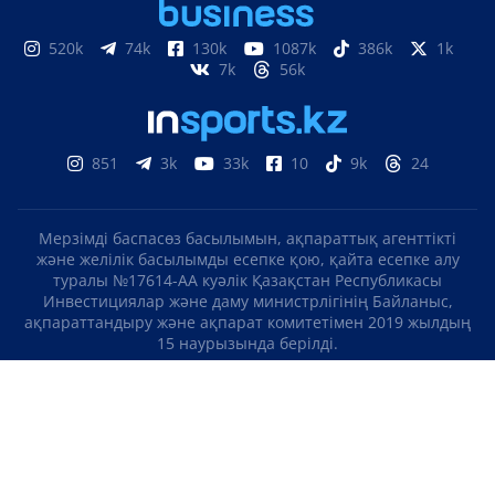
520k
74k
130k
1087k
386k
1k
7k
56k
851
3k
33k
10
9k
24
Мерзімді баспасөз басылымын, ақпараттық агенттікті
және желілік басылымды есепке қою, қайта есепке алу
туралы №17614-АА куәлік Қазақстан Республикасы
Инвестициялар және даму министрлігінің Байланыс,
ақпараттандыру және ақпарат комитетімен 2019 жылдың
15 наурызында берілді.
Отандық теле-, радиоарнаны есепке қою туралы
№KZ23VJB00000123 куәлік Қазақстан Республикасы
Инвестициялар және даму министрлігінің Байланыс,
ақпараттандыру және ақпарат комитетімен 2016 жылдың 8
қыркүйегінде берілді.