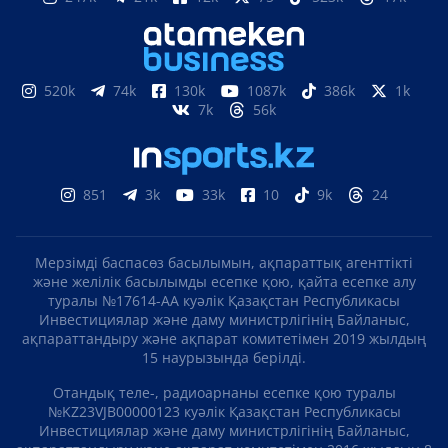
520k
74k
130k
1087k
386k
1k
7k
56k
851
3k
33k
10
9k
24
Мерзімді баспасөз басылымын, ақпараттық агенттікті
және желілік басылымды есепке қою, қайта есепке алу
туралы №17614-АА куәлік Қазақстан Республикасы
Инвестициялар және даму министрлігінің Байланыс,
ақпараттандыру және ақпарат комитетімен 2019 жылдың
15 наурызында берілді.
Отандық теле-, радиоарнаны есепке қою туралы
№KZ23VJB00000123 куәлік Қазақстан Республикасы
Инвестициялар және даму министрлігінің Байланыс,