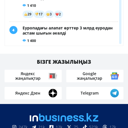
БІЗГЕ ЖАЗЫЛЫҢЫЗ
Яндекс
Google
жаңалықтар
жаңалықтар
Яндекс Дзен
Telegram
247k
21k
12k
75
523k
17k