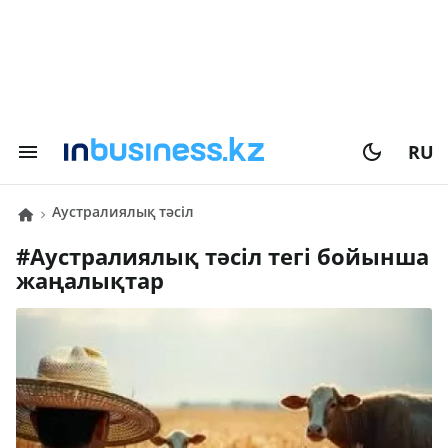
RU
Аустралиялық тәсіл
#
Аустралиялық тәсіл
тегі бойынша
жаңалықтар