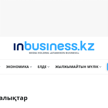
MEDIA HOLDING «ATAMEKЕN BUSINESS»
ЭКОНОМИКА
ЕЛДЕ
ЖЫЛЖЫМАЙТЫН МҮЛІК
алықтар