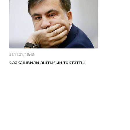
21.11.21, 10:43
Саакашвили аштығын тоқтатты