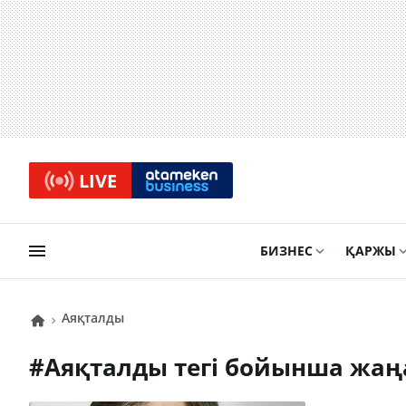
LIVE
БИЗНЕС
ҚАРЖЫ
аяқталды
#
аяқталды
тегі бойынша жаң