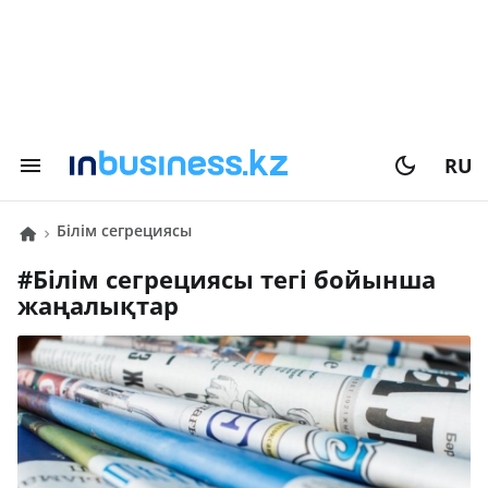
RU
білім сегрециясы
#
білім сегрециясы
тегі бойынша
жаңалықтар