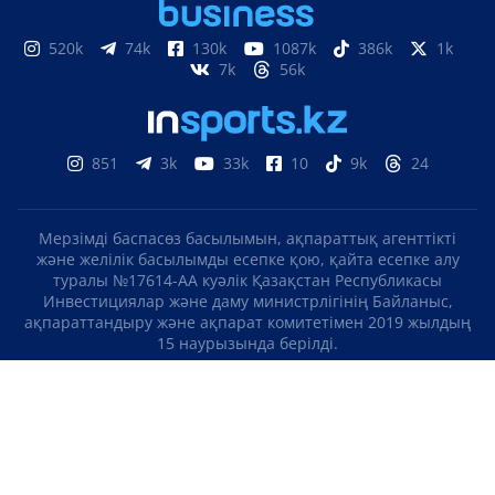
520k
74k
130k
1087k
386k
1k
7k
56k
851
3k
33k
10
9k
24
Мерзімді баспасөз басылымын, ақпараттық агенттікті
және желілік басылымды есепке қою, қайта есепке алу
туралы №17614-АА куәлік Қазақстан Республикасы
Инвестициялар және даму министрлігінің Байланыс,
ақпараттандыру және ақпарат комитетімен 2019 жылдың
15 наурызында берілді.
Отандық теле-, радиоарнаны есепке қою туралы
№KZ23VJB00000123 куәлік Қазақстан Республикасы
Инвестициялар және даму министрлігінің Байланыс,
ақпараттандыру және ақпарат комитетімен 2016 жылдың 8
қыркүйегінде берілді.