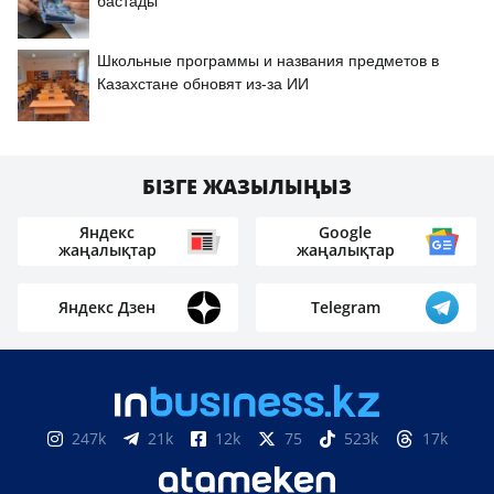
бастады
Школьные программы и названия предметов в
Казахстане обновят из-за ИИ
БІЗГЕ ЖАЗЫЛЫҢЫЗ
Яндекс
Google
жаңалықтар
жаңалықтар
Яндекс Дзен
Telegram
247k
21k
12k
75
523k
17k