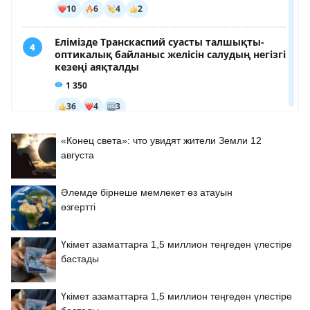
«Конец света»: что увидят жители Земли 12
августа
Әлемде бірнеше мемлекет өз атауын
өзгертті
Үкімет азаматтарға 1,5 миллион теңгеден үлестіре
бастады
Үкімет азаматтарға 1,5 миллион теңгеден үлестіре