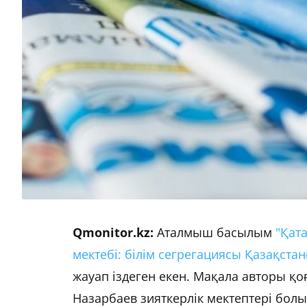
Qmonitor.kz:
Аталмыш басылым
"Қат
мектебі: білім сегрегациясы Қазақстан
жауап іздеген екен. Мақала авторы қо
Назарбаев зияткерлік мектептері болы