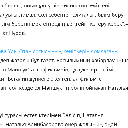
ол береді, оның ұлт үшін зияны көп. Өйткені
алуы ықтимал. Сол себептен элиталық білім беру
ім беретін мектептердің деңгейін көтеру керек",–
нат Нұров.
ова Ұлы Отан соғысының кейіпкерін сомдағаны
деп жазады бұл газет. Басылымның хабарлауынша
 о Маншук" атты фильмнің тұсаукесер рәсімі
ит Бегалин дүниеге әкелген, ал фильмге
ан, сол кезде ол Мәншүктің рөлін ойнаған Наталь
і туралы естеліктерімен бөлісіп, Наталья
ан. Наталья Аринбасарова өнер жолының оңай