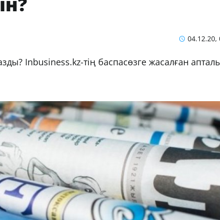
ін?
04.12.20,
зды? Inbusiness.kz-тің баспасөзге жасалған аптал