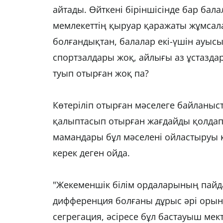
айтады. Өйткені біріншісінде бар бал
мемлекеттің қыруар қаражаты жұмсала
болғандықтан, балалар екі-үшін ауыс
спортзалдары жоқ, айлығы аз ұстаздар 
туып отырған жоқ па?
Көтеріліп отырған мәселеге байланыст
қалыптасып отырған жағдайды қолдап 
мамандары бұл мәселені ойластыруы ке
керек деген ойда.
"Жекеменшік білім ордаларының пайд
дифференция болғаны дұрыс әрі орынд
сегрегация, әсіресе бұл бастауыш мекте