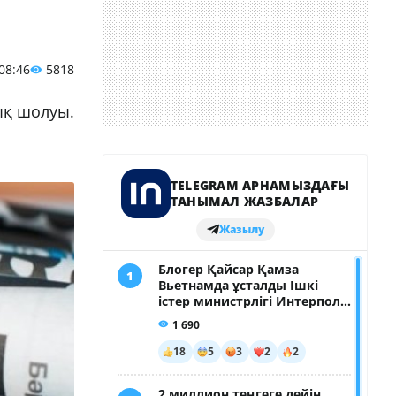
 08:46
5818
ық шолуы.