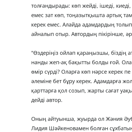
толғандырады: көп жейді, ішеді, киеді,
емес зат көп, тоңазытқышта артық там
керек емес. Алайда адамдардың толып
айналып отыр. Автордың пікірінше, әр
"Өздеріңіз ойлап қараңызшы, біздің ат
нанды жеп-ақ бақытты болды ғой. Олар
өмір сүрді? Оларға көп нәрсе керек п
әлеміне бет бұру керек. Адамдарға жол
қарттарға қол созып, жарты сағат уақ
дейді автор.
Оның айтуынша, жуырда ол Жәния Әу
Лидия Шәйкеновамен болған сұхбаты