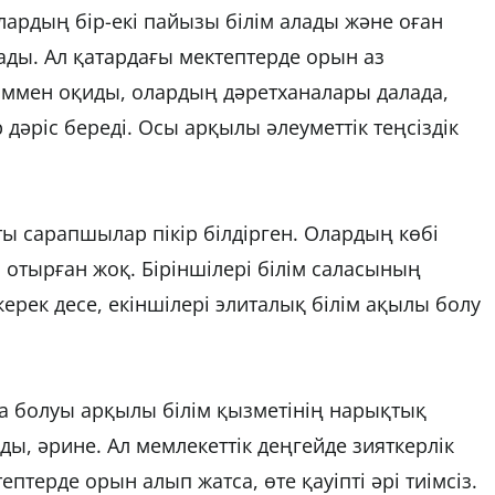
алардың бір-екі пайызы білім алады және оған
ды. Ал қатардағы мектептерде орын аз
ыммен оқиды, олардың дәретханалары далада,
дәріс береді. Осы арқылы әлеуметтік теңсіздік
ы сарапшылар пікір білдірген. Олардың көбі
отырған жоқ. Біріншілері білім саласының
рек десе, екіншілері элиталық білім ақылы болу
а болуы арқылы білім қызметінің нарықтық
ы, әрине. Ал мемлекеттік деңгейде зияткерлік
птерде орын алып жатса, өте қауіпті әрі тиімсіз.