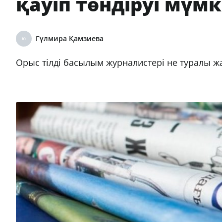
қауіп төндіруі мүмк
Гүлмира Қамзиева
Орыс тілді басылым журналистері не туралы жа