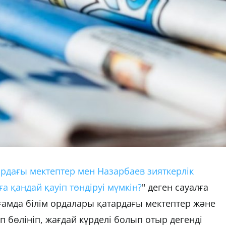
ардағы мектептер мен Назарбаев зияткерлік
ға қандай қауіп төндіруі мүмкін?
" деген сауалға
ғамда білім ордалары қатардағы мектептер және
п бөлініп, жағдай күрделі болып отыр дегенді