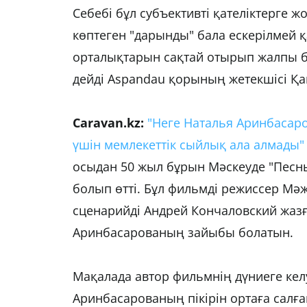
Себебі бұл субъективті қателіктерге ж
көптеген "дарынды" бала ескерілмей қ
орталықтарын сақтай отырып жалпы біл
дейді Aspandau қорының жетекшісі Қа
Caravan.kz:
"Неге Наталья Аринбасар
үшін мемлекеттік сыйлық ала алмады"
осыдан 50 жыл бұрын Мәскеуде "Песнь
болып өтті. Бұл фильмді режиссер Мәж
сценарийді Андрей Кончаловский жазғ
Аринбасарованың зайыбы болатын.
Мақалада автор фильмнің дүниеге келу
Аринбасарованың пікірін ортаға салғ