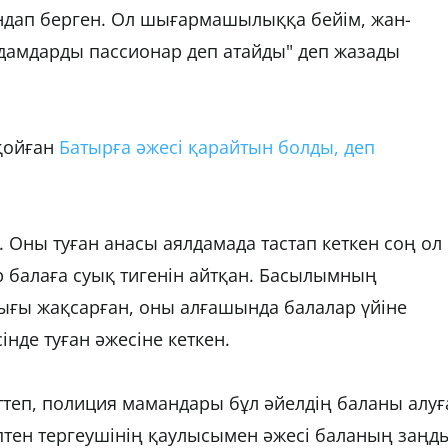
ндап берген. Ол шығармашылыққа бейім, жан-
дамдарды пассионар деп атайды" деп жазады
қойған
Батырға әжесі қарайтын болды, деп
 Оны туған анасы аялдамада тастап кеткен соң ол
р балаға суық тигенін айтқан. Басылымның
ығы жақсарған, оны алғашында балалар үйіне
інде туған әжесіне кеткен.
ттеп, полиция мамандары бұл әйелдің баланы алуғ
птен тергеушінің қаулысымен әжесі баланың заңд