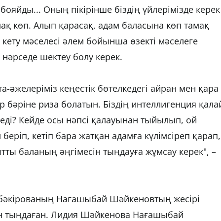
 бояйды... Оның пікірінше біздің үйлерімізде керек
ақ көп. Алып қарасақ, адам баласына көп тамақ
 кету мәселесі әлем бойынша өзекті мәселеге
 нәрседе шектеу болу керек.
а-әжелеріміз кеңестік бөтелкедегі айран мен қара
 бәріне риза болатын. Біздің интеллигенция қала
е еді? Кейде осы нәпсі қалауынан тыйылып, ой
 беріп, кетіп бара жатқан адамға күлімсіреп қарап,
ытты баланың әңгімесін тыңдауға жұмсау керек", –
бәкірованың Нағашыбай Шәйкеновтың жесірі
н тыңдаған. Лидия Шәйкенова Нағашыбай