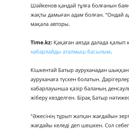
Шәйкенов қандай тұлға болғанын бая
жақты дамыған адам болған. "Ондай а
мақала авторы.
Time.kz:
Қақаған аязда далада қалып 
хабарлайды аталмыш басылым
.
Кішкентай Батыр ауруханадан шыққан.
ауруханаға түскен болатын. Дәрігерле
хабарлауынша қазір баланың денсаул
жіберу көзделген. Бірақ Батыр нәтижес
"Әжесінің тұрып жатқан жағдайын зер
жағдайы келеді деп шешкен. Сол себе