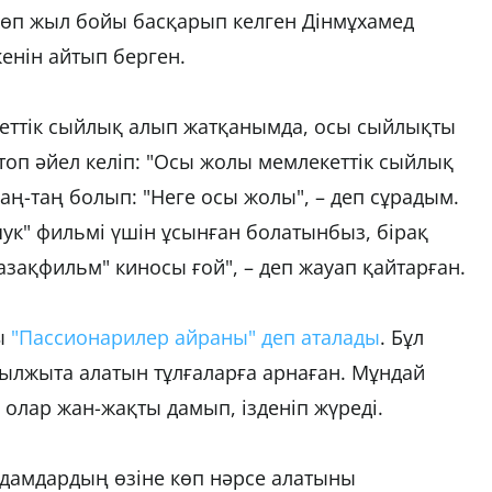
көп жыл бойы басқарып келген Дінмұхамед
енін айтып берген.
кеттік сыйлық алып жатқанымда, осы сыйлықты
 топ әйел келіп: "Осы жолы мемлекеттік сыйлық
аң-таң болып: "Неге осы жолы", – деп сұрадым.
ншук" фильмі үшін ұсынған болатынбыз, бірақ
азақфильм" киносы ғой", – деп жауап қайтарған.
сы
"Пассионарилер айраны" деп аталады
. Бұл
ылжыта алатын тұлғаларға арнаған. Мұндай
 олар жан-жақты дамып, ізденіп жүреді.
адамдардың өзіне көп нәрсе алатыны