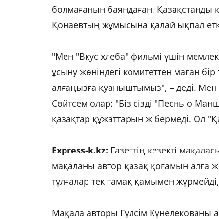
болмағанын баяндаған. Қазақстанды 
Қонаевтың жұмысына қалай ықпал етк
"Мен "Вкус хлеба" фильмі үшін мемле
ұсыну жөніндегі комитеттен маған бір
алғаңызға қуаныштымыз", – деді. Мен 
Сөйтсем олар: "Біз сізді "Песнь о Ма
қазақтар құжаттарын жібермеді. Ол "Қ
Express-k.kz:
Газеттің кезекті мақала
мақаланы автор қазақ қоғамын алға ж
тұлғалар тек тамақ қамымен жүрмейді,
Мақала авторы Гүлсім Күнелекованы 