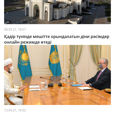
08.05.21, 18:57
Қадір түнінде мешітте орындалатын діни рәсімдер
онлайн режимде өтеді
13.04.21, 16:52