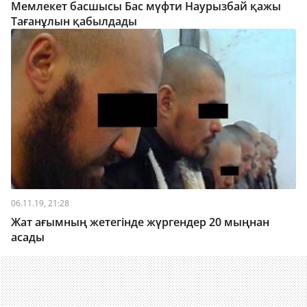
Мемлекет басшысы Бас мүфти Наурызбай қажы
Тағанұлын қабылдады
06.11.19, 21:28
Жат ағымның жетегінде жүргендер 20 мыңнан
асады