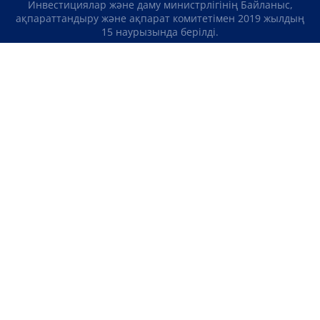
Инвестициялар және даму министрлігінің Байланыс,
ақпараттандыру және ақпарат комитетімен 2019 жылдың
15 наурызында берілді.
Отандық теле-, радиоарнаны есепке қою туралы
№KZ23VJB00000123 куәлік Қазақстан Республикасы
Инвестициялар және даму министрлігінің Байланыс,
ақпараттандыру және ақпарат комитетімен 2016 жылдың 8
қыркүйегінде берілді.
МАТЕРИАЛДАРДЫ ПАЙДАЛАНУ ТУРАЛЫ КЕЛІСІМ
БІЗ ТУРАЛЫ
БАЙЛАНЫСТАР
ЖОБАЛАР
БОС ЖҰМЫС ОРЫНДАРЫ
РЕЙТИНГТЕР
«Atameken Business» Медиахолдингі
ҚҰПИЯЛЫЛЫҚ САЯСАТЫ