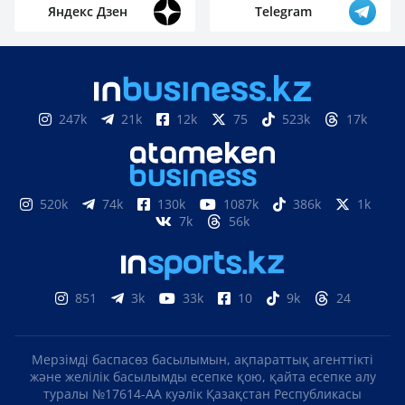
Яндекс Дзен
Telegram
247k
21k
12k
75
523k
17k
520k
74k
130k
1087k
386k
1k
7k
56k
851
3k
33k
10
9k
24
Мерзімді баспасөз басылымын, ақпараттық агенттікті
және желілік басылымды есепке қою, қайта есепке алу
туралы №17614-АА куәлік Қазақстан Республикасы