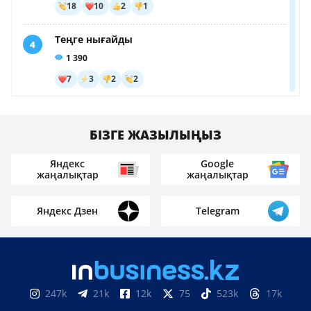
БІЗГЕ ЖАЗЫЛЫҢЫЗ
Яндекс
Google
жаңалықтар
жаңалықтар
Яндекс Дзен
Telegram
247k
21k
12k
75
523k
17k