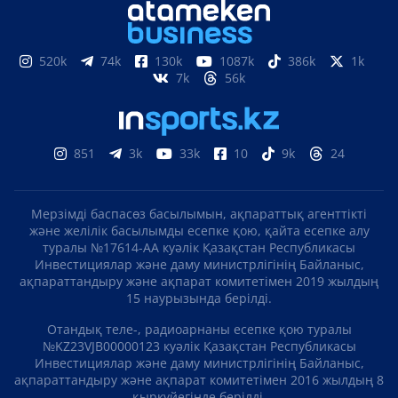
520k
74k
130k
1087k
386k
1k
7k
56k
851
3k
33k
10
9k
24
Мерзімді баспасөз басылымын, ақпараттық агенттікті
және желілік басылымды есепке қою, қайта есепке алу
туралы №17614-АА куәлік Қазақстан Республикасы
Инвестициялар және даму министрлігінің Байланыс,
ақпараттандыру және ақпарат комитетімен 2019 жылдың
15 наурызында берілді.
Отандық теле-, радиоарнаны есепке қою туралы
№KZ23VJB00000123 куәлік Қазақстан Республикасы
Инвестициялар және даму министрлігінің Байланыс,
ақпараттандыру және ақпарат комитетімен 2016 жылдың 8
қыркүйегінде берілді.