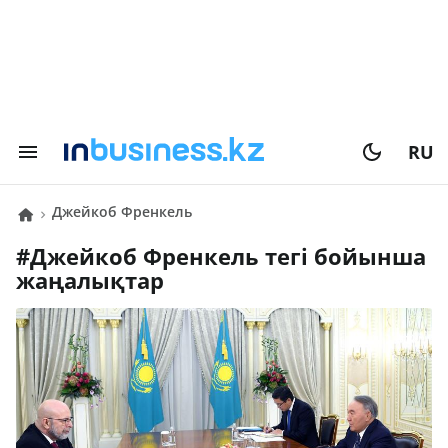
RU
Джейкоб Френкель
#
Джейкоб Френкель
тегі бойынша
жаңалықтар