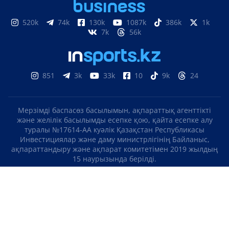
520k
74k
130k
1087k
386k
1k
7k
56k
851
3k
33k
10
9k
24
Мерзімді баспасөз басылымын, ақпараттық агенттікті
және желілік басылымды есепке қою, қайта есепке алу
туралы №17614-АА куәлік Қазақстан Республикасы
Инвестициялар және даму министрлігінің Байланыс,
ақпараттандыру және ақпарат комитетімен 2019 жылдың
15 наурызында берілді.
Отандық теле-, радиоарнаны есепке қою туралы
№KZ23VJB00000123 куәлік Қазақстан Республикасы
Инвестициялар және даму министрлігінің Байланыс,
ақпараттандыру және ақпарат комитетімен 2016 жылдың 8
қыркүйегінде берілді.