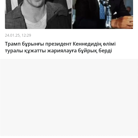
24.01.25, 12:29
Трамп бұрынғы президент Кеннедидің өлімі
туралы құжатты жариялауға бұйрық берді