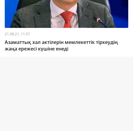
21.08.21, 11:57
Азаматтық хал актілерін мемлекеттік тіркеудің
жаңа ережесі күшіне енеді