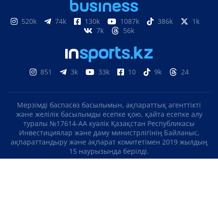
520k
74k
130k
1087k
386k
1k
7k
56k
851
3k
33k
10
9k
24
Мерзімді баспасөз басылымын, ақпараттық агенттікті
және желілік басылымды есепке қою, қайта есепке алу
туралы №17614-АА куәлік Қазақстан Республикасы
Инвестициялар және даму министрлігінің Байланыс,
ақпараттандыру және ақпарат комитетімен 2019 жылдың
15 наурызында берілді.
Отандық теле-, радиоарнаны есепке қою туралы
№KZ23VJB00000123 куәлік Қазақстан Республикасы
Инвестициялар және даму министрлігінің Байланыс,
ақпараттандыру және ақпарат комитетімен 2016 жылдың 8
қыркүйегінде берілді.