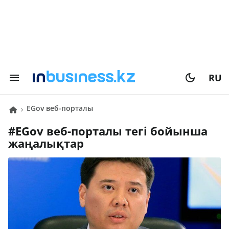
RU
eGov веб-порталы
#
eGov веб-порталы
тегі бойынша
жаңалықтар