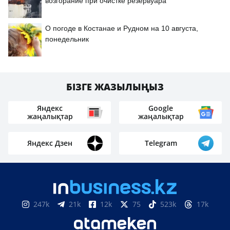
возгорание при очистке резервуара
О погоде в Костанае и Рудном на 10 августа,
понедельник
БІЗГЕ ЖАЗЫЛЫҢЫЗ
Яндекс
Google
жаңалықтар
жаңалықтар
Яндекс Дзен
Telegram
247k
21k
12k
75
523k
17k