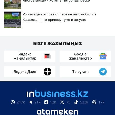
многоэтажками хотят в Петропавловске
Volkswagen отправил первые автомобили в
Казахстан: что привезут уже в августе
БІЗГЕ ЖАЗЫЛЫҢЫЗ
Яндекс
Google
жаңалықтар
жаңалықтар
Яндекс Дзен
Telegram
247k
21k
12k
75
523k
17k