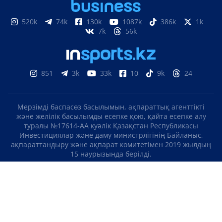
520k
74k
130k
1087k
386k
1k
7k
56k
851
3k
33k
10
9k
24
Мерзімді баспасөз басылымын, ақпараттық агенттікті
және желілік басылымды есепке қою, қайта есепке алу
туралы №17614-АА куәлік Қазақстан Республикасы
Инвестициялар және даму министрлігінің Байланыс,
ақпараттандыру және ақпарат комитетімен 2019 жылдың
15 наурызында берілді.
Отандық теле-, радиоарнаны есепке қою туралы
№KZ23VJB00000123 куәлік Қазақстан Республикасы
Инвестициялар және даму министрлігінің Байланыс,
ақпараттандыру және ақпарат комитетімен 2016 жылдың 8
қыркүйегінде берілді.