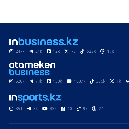
247k
21k
12k
75
523k
17k
520k
74k
130k
1087k
386k
1k
851
3k
33k
10
9k
24