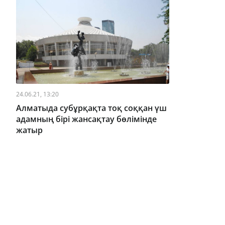
24.06.21, 13:20
Алматыда субұрқақта тоқ соққан үш
адамның бірі жансақтау бөлімінде
жатыр