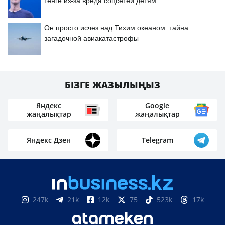
тенге из-за вреда соцсетей детям
Он просто исчез над Тихим океаном: тайна
загадочной авиакатастрофы
БІЗГЕ ЖАЗЫЛЫҢЫЗ
Яндекс
Google
жаңалықтар
жаңалықтар
Яндекс Дзен
Telegram
247k
21k
12k
75
523k
17k