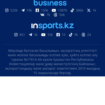
520k
74k
130k
1087k
386k
1k
7k
56k
851
3k
33k
10
9k
24
Мерзімді баспасөз басылымын, ақпараттық агенттікті
және желілік басылымды есепке қою, қайта есепке алу
туралы №17614-АА куәлік Қазақстан Республикасы
Инвестициялар және даму министрлігінің Байланыс,
ақпараттандыру және ақпарат комитетімен 2019 жылдың
15 наурызында берілді.
Отандық теле-, радиоарнаны есепке қою туралы
№KZ23VJB00000123 куәлік Қазақстан Республикасы
Инвестициялар және даму министрлігінің Байланыс,
ақпараттандыру және ақпарат комитетімен 2016 жылдың 8
қыркүйегінде берілді.