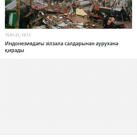
15.01.21, 10:11
Индонезиядағы зілзала салдарынан аурухана
қирады