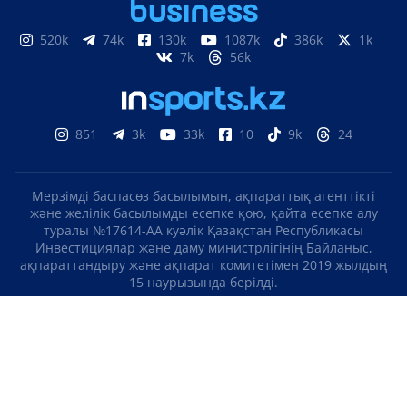
520k
74k
130k
1087k
386k
1k
7k
56k
851
3k
33k
10
9k
24
Мерзімді баспасөз басылымын, ақпараттық агенттікті
және желілік басылымды есепке қою, қайта есепке алу
туралы №17614-АА куәлік Қазақстан Республикасы
Инвестициялар және даму министрлігінің Байланыс,
ақпараттандыру және ақпарат комитетімен 2019 жылдың
15 наурызында берілді.
Отандық теле-, радиоарнаны есепке қою туралы
№KZ23VJB00000123 куәлік Қазақстан Республикасы
Инвестициялар және даму министрлігінің Байланыс,
ақпараттандыру және ақпарат комитетімен 2016 жылдың 8
қыркүйегінде берілді.