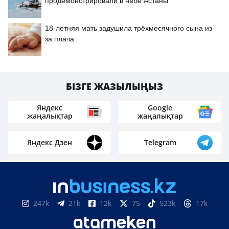
продемонстрировали в небе Астаны
18-летняя мать задушила трёхмесячного сына из-
за плача
БІЗГЕ ЖАЗЫЛЫҢЫЗ
Яндекс
Google
жаңалықтар
жаңалықтар
Яндекс Дзен
Telegram
247k
21k
12k
75
523k
17k