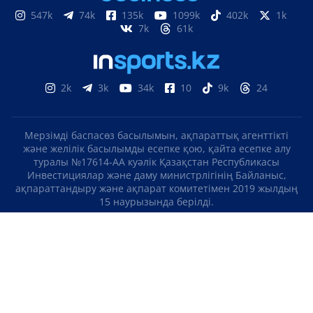
547k
74k
135k
1099k
402k
1k
7k
61k
2k
3k
34k
10
9k
24
Мерзімді баспасөз басылымын, ақпараттық агенттікті
және желілік басылымды есепке қою, қайта есепке алу
туралы №17614-АА куәлік Қазақстан Республикасы
Инвестициялар және даму министрлігінің Байланыс,
ақпараттандыру және ақпарат комитетімен 2019 жылдың
15 наурызында берілді.
Отандық теле-, радиоарнаны есепке қою туралы
№KZ23VJB00000123 куәлік Қазақстан Республикасы
Инвестициялар және даму министрлігінің Байланыс,
ақпараттандыру және ақпарат комитетімен 2016 жылдың 8
қыркүйегінде берілді.
МАТЕРИАЛДАРДЫ ПАЙДАЛАНУ ТУРАЛЫ КЕЛІСІМ