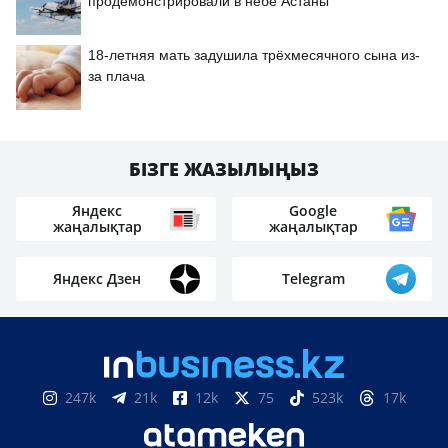
продемонстрировали в небе Астаны
18-летняя мать задушила трёхмесячного сына из-
за плача
БІЗГЕ ЖАЗЫЛЫҢЫЗ
Яндекс
Google
жаңалықтар
жаңалықтар
Яндекс Дзен
Telegram
247k
21k
12k
75
523k
17k