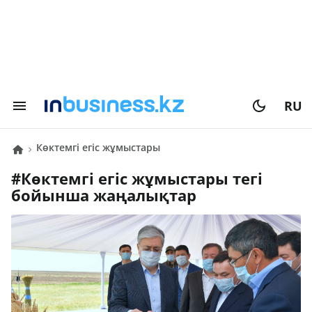
RU
көктемгі егіс жұмыстары
#
көктемгі егіс жұмыстары
тегі
бойынша жаңалықтар