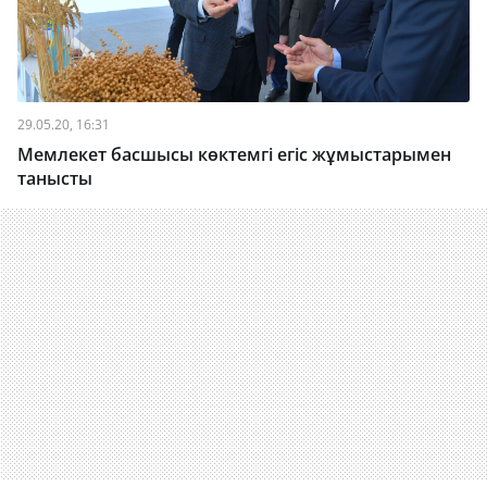
29.05.20, 16:31
Мемлекет басшысы көктемгі егіс жұмыстарымен
танысты