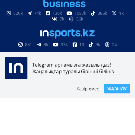
520k
74k
130k
1087k
386k
1k
7k
56k
851
3k
33k
10
9k
24
Telegram арнамызға жазылыңыз!
Мерзімді баспасөз басылымын, ақпараттық агенттікті
және желілік басылымды есепке қою, қайта есепке алу
Жаңалықтар туралы бірінші біліңіз
туралы №17614-АА куәлік Қазақстан Республикасы
Инвестициялар және даму министрлігінің Байланыс,
ақпараттандыру және ақпарат комитетімен 2019 жылдың
Қазір емес
ЖАЗЫЛУ
15 наурызында берілді.
Отандық теле-, радиоарнаны есепке қою туралы
№KZ23VJB00000123 куәлік Қазақстан Республикасы
Инвестициялар және даму министрлігінің Байланыс,
ақпараттандыру және ақпарат комитетімен 2016 жылдың 8
қыркүйегінде берілді.