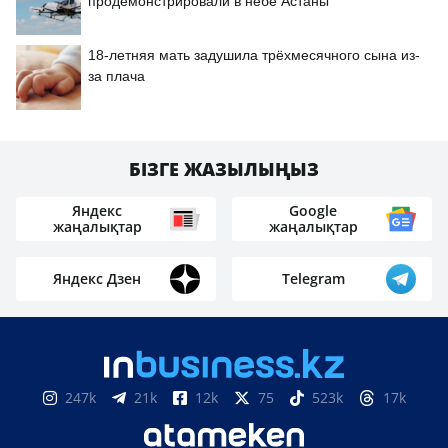
продемонстрировали в небе Астаны
18-летняя мать задушила трёхмесячного сына из-
за плача
БІЗГЕ ЖАЗЫЛЫҢЫЗ
Яндекс
Google
жаңалықтар
жаңалықтар
Яндекс Дзен
Telegram
247k
21k
12k
75
523k
17k