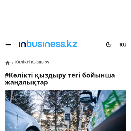
RU
көлікті қыздыру
#
көлікті қыздыру
тегі бойынша
жаңалықтар