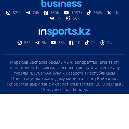
520k
74k
130k
1087k
386k
1k
7k
56k
851
3k
33k
10
9k
24
Мерзімді баспасөз басылымын, ақпараттық агенттікті
және желілік басылымды есепке қою, қайта есепке алу
туралы №17614-АА куәлік Қазақстан Республикасы
Инвестициялар және даму министрлігінің Байланыс,
ақпараттандыру және ақпарат комитетімен 2019 жылдың
15 наурызында берілді.
Отандық теле-, радиоарнаны есепке қою туралы
№KZ23VJB00000123 куәлік Қазақстан Республикасы
Инвестициялар және даму министрлігінің Байланыс,
ақпараттандыру және ақпарат комитетімен 2016 жылдың 8
қыркүйегінде берілді.