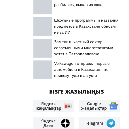
разбились, выпав из окна
Школьные программы и названия
предметов в Казахстане обновят
из-за ИИ
Заменить частный сектор
современными многоэтажками
хотят в Петропавловске
Volkswagen отправил первые
автомобили в Казахстан: что
привезут уже в августе
БІЗГЕ ЖАЗЫЛЫҢЫЗ
Яндекс
Google
жаңалықтар
жаңалықтар
Яндекс
Telegram
Дзен