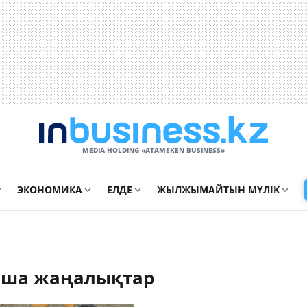
MEDIA HOLDING «ATAMEKЕN BUSINESS»
ЭКОНОМИКА
ЕЛДЕ
ЖЫЛЖЫМАЙТЫН МҮЛІК
нша жаңалықтар