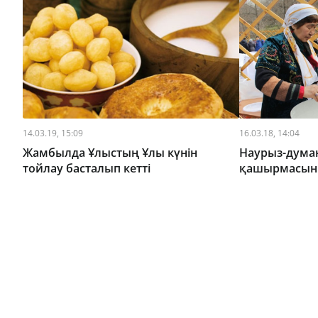
14.03.19, 15:09
16.03.18, 14:04
Жамбылда Ұлыстың Ұлы күнін
Наурыз-дума
тойлау басталып кетті
қашырмасын