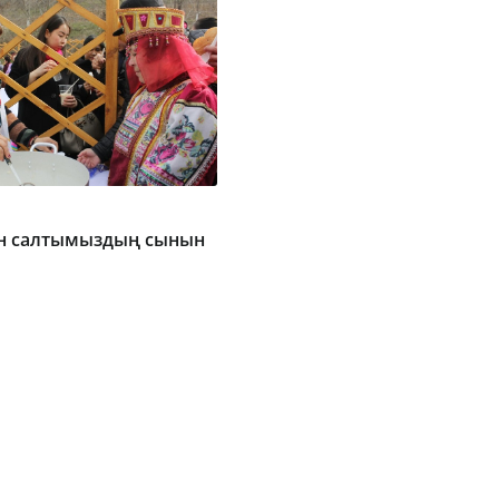
н салтымыздың сынын