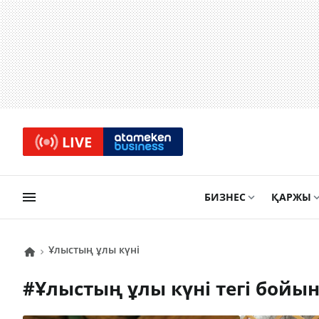
LIVE
БИЗНЕС
ҚАРЖЫ
Ұлыстың ұлы күні
#
Ұлыстың ұлы күні
тегі бойы