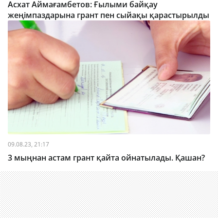
Асхат Аймағамбетов: Ғылыми байқау
жеңімпаздарына грант пен сыйақы қарастырылды
09.08.23, 21:17
3 мыңнан астам грант қайта ойнатылады. Қашан?