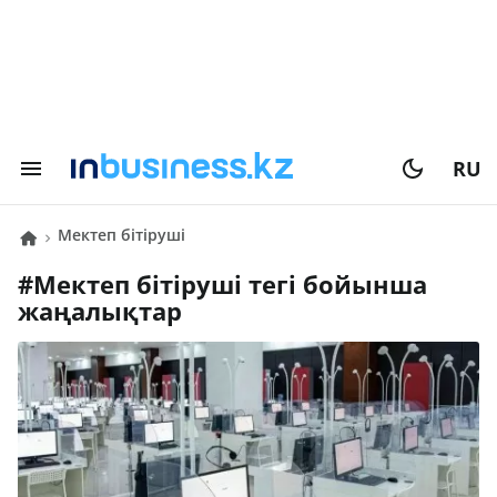
RU
мектеп бітіруші
#
мектеп бітіруші
тегі бойынша
жаңалықтар