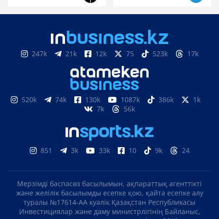
247k
21k
12k
75
523k
17k
520k
74k
130k
1087k
386k
1k
7k
56k
851
3k
33k
10
9k
24
Мерзімді баспасөз басылымын, ақпараттық агенттікті
және желілік басылымды есепке қою, қайта есепке алу
туралы №17614-АА куәлік Қазақстан Республикасы
Инвестициялар және даму министрлігінің Байланыс,