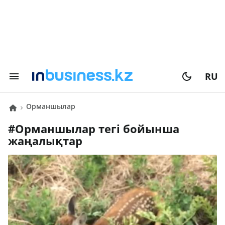
RU
орманшылар
#
орманшылар
тегі бойынша
жаңалықтар