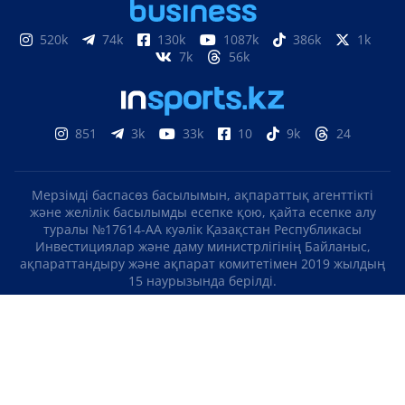
520k
74k
130k
1087k
386k
1k
7k
56k
851
3k
33k
10
9k
24
Мерзімді баспасөз басылымын, ақпараттық агенттікті
және желілік басылымды есепке қою, қайта есепке алу
туралы №17614-АА куәлік Қазақстан Республикасы
Инвестициялар және даму министрлігінің Байланыс,
ақпараттандыру және ақпарат комитетімен 2019 жылдың
15 наурызында берілді.
Отандық теле-, радиоарнаны есепке қою туралы
№KZ23VJB00000123 куәлік Қазақстан Республикасы
Инвестициялар және даму министрлігінің Байланыс,
ақпараттандыру және ақпарат комитетімен 2016 жылдың 8
қыркүйегінде берілді.