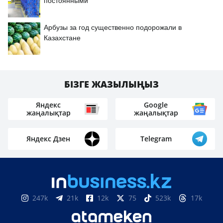
постоянными
Арбузы за год существенно подорожали в
Казахстане
БІЗГЕ ЖАЗЫЛЫҢЫЗ
Яндекс
Google
жаңалықтар
жаңалықтар
Яндекс Дзен
Telegram
247k
21k
12k
75
523k
17k