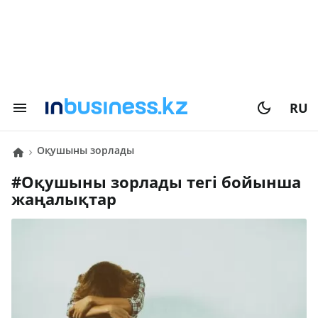
RU
оқушыны зорлады
#
оқушыны зорлады
тегі бойынша
жаңалықтар