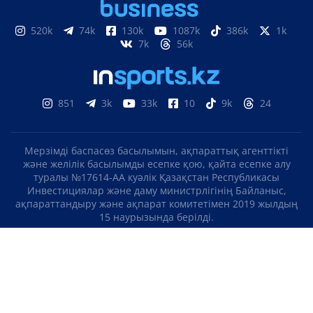
520k
74k
130k
1087k
386k
1k
7k
56k
851
3k
33k
10
9k
24
Мерзімді баспасөз басылымын, ақпараттық агенттікті
және желілік басылымды есепке қою, қайта есепке алу
туралы №17614-АА куәлік Қазақстан Республикасы
Инвестициялар және даму министрлігінің Байланыс,
ақпараттандыру және ақпарат комитетімен 2019 жылдың
15 наурызында берілді.
Отандық теле-, радиоарнаны есепке қою туралы
№KZ23VJB00000123 куәлік Қазақстан Республикасы
Инвестициялар және даму министрлігінің Байланыс,
ақпараттандыру және ақпарат комитетімен 2016 жылдың 8
қыркүйегінде берілді.