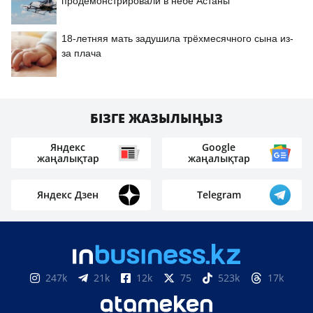
продемонстрировали в небе Астаны
18-летняя мать задушила трёхмесячного сына из-
за плача
БІЗГЕ ЖАЗЫЛЫҢЫЗ
Яндекс
Google
жаңалықтар
жаңалықтар
Яндекс Дзен
Telegram
247k
21k
12k
75
523k
17k