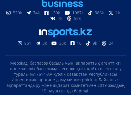
520k
74k
130k
1087k
386k
1k
7k
56k
851
3k
33k
10
9k
24
Мерзімді баспасөз басылымын, ақпараттық агенттікті
және желілік басылымды есепке қою, қайта есепке алу
туралы №17614-АА куәлік Қазақстан Республикасы
Инвестициялар және даму министрлігінің Байланыс,
ақпараттандыру және ақпарат комитетімен 2019 жылдың
15 наурызында берілді.
Отандық теле-, радиоарнаны есепке қою туралы
№KZ23VJB00000123 куәлік Қазақстан Республикасы
Инвестициялар және даму министрлігінің Байланыс,
ақпараттандыру және ақпарат комитетімен 2016 жылдың 8
қыркүйегінде берілді.