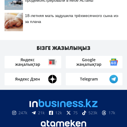
продемонстрировали в небе Астаны
18-летняя мать задушила трёхмесячного сына из-
за плача
БІЗГЕ ЖАЗЫЛЫҢЫЗ
Яндекс
Google
жаңалықтар
жаңалықтар
Яндекс Дзен
Telegram
247k
21k
12k
75
523k
17k