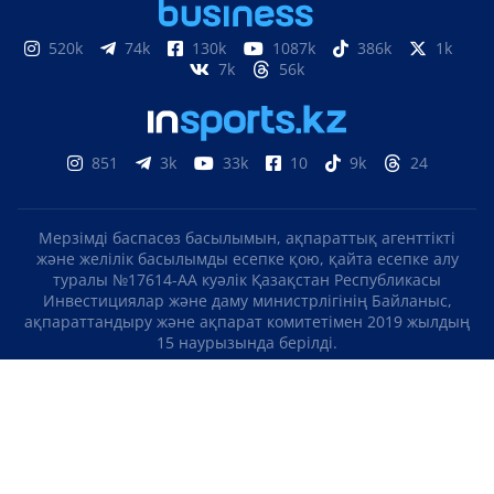
520k
74k
130k
1087k
386k
1k
7k
56k
851
3k
33k
10
9k
24
Мерзімді баспасөз басылымын, ақпараттық агенттікті
және желілік басылымды есепке қою, қайта есепке алу
туралы №17614-АА куәлік Қазақстан Республикасы
Инвестициялар және даму министрлігінің Байланыс,
ақпараттандыру және ақпарат комитетімен 2019 жылдың
15 наурызында берілді.
Отандық теле-, радиоарнаны есепке қою туралы
№KZ23VJB00000123 куәлік Қазақстан Республикасы
Инвестициялар және даму министрлігінің Байланыс,
ақпараттандыру және ақпарат комитетімен 2016 жылдың 8
қыркүйегінде берілді.