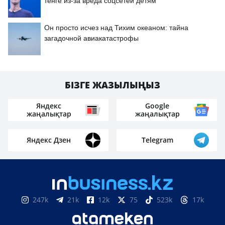
тенге из-за вреда соцсетей детям
Он просто исчез над Тихим океаном: тайна
загадочной авиакатастрофы
БІЗГЕ ЖАЗЫЛЫҢЫЗ
Яндекс
Google
жаңалықтар
жаңалықтар
Яндекс Дзен
Telegram
247k
21k
12k
75
523k
17k