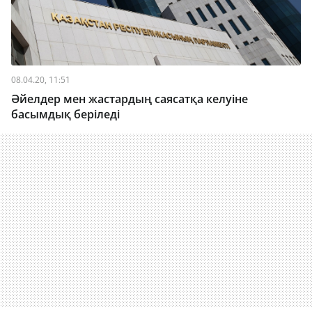
08.04.20, 11:51
Әйелдер мен жастардың саясатқа келуіне
басымдық беріледі