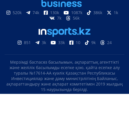
520k
74k
130k
1087k
386k
1k
7k
56k
851
3k
33k
10
9k
24
Мерзімді баспасөз басылымын, ақпараттық агенттікті
және желілік басылымды есепке қою, қайта есепке алу
туралы №17614-АА куәлік Қазақстан Республикасы
Инвестициялар және даму министрлігінің Байланыс,
ақпараттандыру және ақпарат комитетімен 2019 жылдың
15 наурызында берілді.
Отандық теле-, радиоарнаны есепке қою туралы
№KZ23VJB00000123 куәлік Қазақстан Республикасы
Инвестициялар және даму министрлігінің Байланыс,
ақпараттандыру және ақпарат комитетімен 2016 жылдың 8
қыркүйегінде берілді.