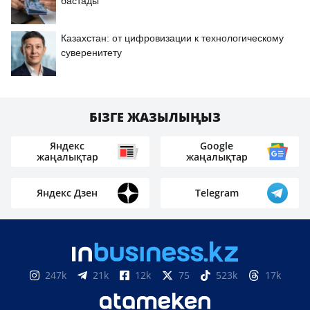
бастады
Казахстан: от цифровизации к технологическому
суверенитету
БІЗГЕ ЖАЗЫЛЫҢЫЗ
Яндекс
Google
жаңалықтар
жаңалықтар
Яндекс Дзен
Telegram
247k
21k
12k
75
523k
17k