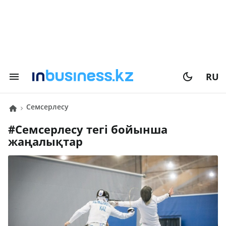
RU
семсерлесу
#
семсерлесу
тегі бойынша
жаңалықтар