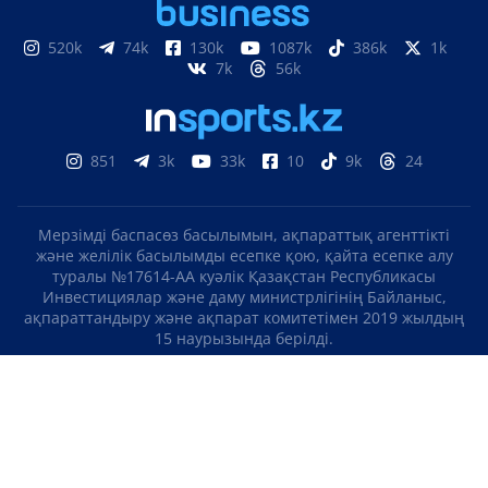
520k
74k
130k
1087k
386k
1k
7k
56k
851
3k
33k
10
9k
24
Мерзімді баспасөз басылымын, ақпараттық агенттікті
және желілік басылымды есепке қою, қайта есепке алу
туралы №17614-АА куәлік Қазақстан Республикасы
Инвестициялар және даму министрлігінің Байланыс,
ақпараттандыру және ақпарат комитетімен 2019 жылдың
15 наурызында берілді.
Отандық теле-, радиоарнаны есепке қою туралы
№KZ23VJB00000123 куәлік Қазақстан Республикасы
Инвестициялар және даму министрлігінің Байланыс,
ақпараттандыру және ақпарат комитетімен 2016 жылдың 8
қыркүйегінде берілді.