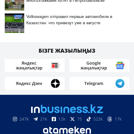
многоэтажками хотят в Петропавловске
Volkswagen отправил первые автомобили в
Казахстан: что привезут уже в августе
БІЗГЕ ЖАЗЫЛЫҢЫЗ
Яндекс
Google
жаңалықтар
жаңалықтар
Яндекс Дзен
Telegram
247k
21k
12k
75
523k
17k