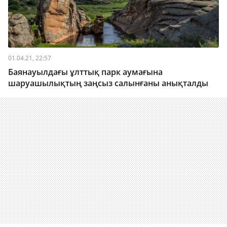
01.04.21, 22:57
Баянауылдағы ұлттық парк аумағына
шаруашылықтың заңсыз салынғаны анықталды