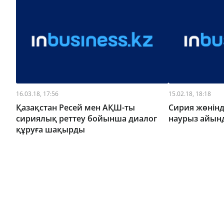
16.03.18, 17:56
15.02.18, 18:18
Қазақстан Ресей мен АҚШ-ты
Сирия жөнінде
сириялық реттеу бойынша диалог
наурыз айынд
құруға шақырды