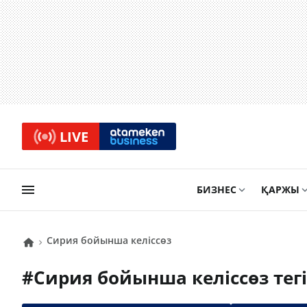
LIVE
БИЗНЕС
ҚАРЖЫ
Сирия бойынша келіссөз
#
Сирия бойынша келіссөз
тег