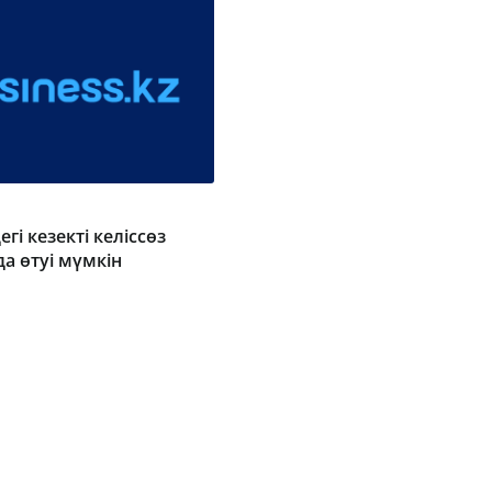
гі кезекті келіссөз
а өтуі мүмкін