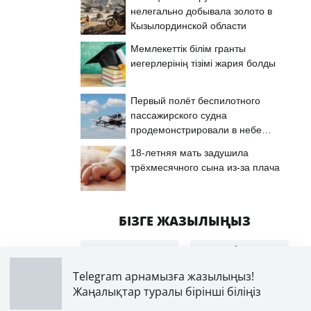
нелегально добывала золото в
Кызылординской области
Мемлекеттік білім гранты
иегерлерінің тізімі жария болды
Первый полёт беспилотного
пассажирского судна
продемонстрировали в небе
Астаны
18-летняя мать задушила
трёхмесячного сына из-за плача
БІЗГЕ ЖАЗЫЛЫҢЫЗ
Яндекс
Google
жаңалықтар
жаңалықтар
Telegram арнамызға жазылыңыз!
Жаңалықтар туралы бірінші біліңіз
Яндекс
Telegram
Дзен