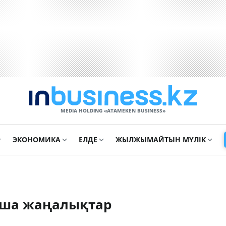
MEDIA HOLDING «ATAMEKЕN BUSINESS»
ЭКОНОМИКА
ЕЛДЕ
ЖЫЛЖЫМАЙТЫН МҮЛІК
нша жаңалықтар