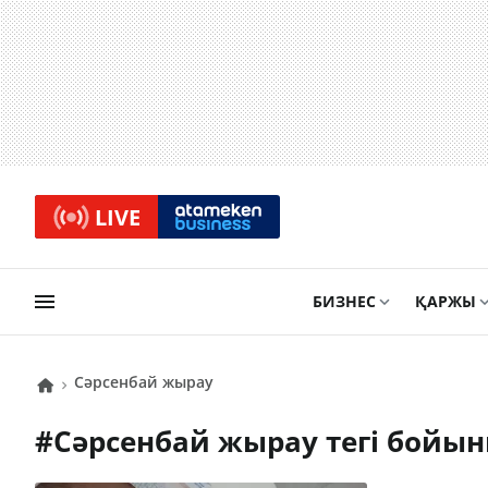
LIVE
БИЗНЕС
ҚАРЖЫ
Сәрсенбай жырау
#
Сәрсенбай жырау
тегі бойы