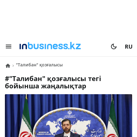
RU
"Талибан" қозғалысы
#
"Талибан" қозғалысы
тегі
бойынша жаңалықтар