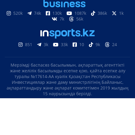
520k
74k
130k
1087k
386k
1k
7k
56k
851
3k
33k
10
9k
24
Мерзімді баспасөз басылымын, ақпараттық агенттікті
және желілік басылымды есепке қою, қайта есепке алу
туралы №17614-АА куәлік Қазақстан Республикасы
Инвестициялар және даму министрлігінің Байланыс,
ақпараттандыру және ақпарат комитетімен 2019 жылдың
15 наурызында берілді.
Отандық теле-, радиоарнаны есепке қою туралы
№KZ23VJB00000123 куәлік Қазақстан Республикасы
Инвестициялар және даму министрлігінің Байланыс,
ақпараттандыру және ақпарат комитетімен 2016 жылдың 8
қыркүйегінде берілді.