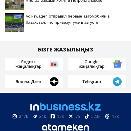
многоэтажками хотят в Петропавловске
Volkswagen отправил первые автомобили в
Казахстан: что привезут уже в августе
БІЗГЕ ЖАЗЫЛЫҢЫЗ
Яндекс
Google
жаңалықтар
жаңалықтар
Яндекс Дзен
Telegram
247k
21k
12k
75
523k
17k