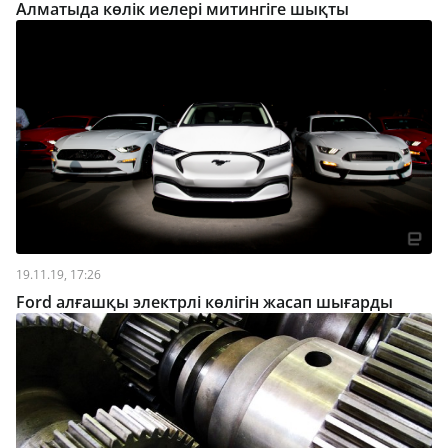
Алматыда көлік иелері митингіге шықты
19.11.19, 17:26
Ford алғашқы электрлі көлігін жасап шығарды