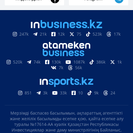
247k
21k
12k
75
523k
17k
520k
74k
130k
1087k
386k
1k
7k
56k
851
3k
33k
10
9k
24
Мерзімді баспасөз басылымын, ақпараттық агенттікті
және желілік басылымды есепке қою, қайта есепке алу
туралы №17614-АА куәлік Қазақстан Республикасы
Инвестициялар және даму министрлігінің Байланыс,