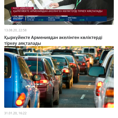
13.08.20, 22:58
Қыркүйекте Армениядан әкелінген көліктерді
тіркеу аяқталады
31.01.20, 16:22