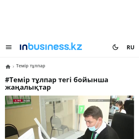
RU
темір тұлпар
#
темір тұлпар
тегі бойынша
жаңалықтар