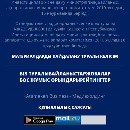
Инвестициялар және даму министрлігінің Байланыс,
ақпараттандыру және ақпарат комитетімен 2019 жылдың
15 наурызында берілді.
Отандық теле-, радиоарнаны есепке қою туралы
№KZ23VJB00000123 куәлік Қазақстан Республикасы
Инвестициялар және даму министрлігінің Байланыс,
ақпараттандыру және ақпарат комитетімен 2016 жылдың 8
қыркүйегінде берілді.
МАТЕРИАЛДАРДЫ ПАЙДАЛАНУ ТУРАЛЫ КЕЛІСІМ
БІЗ ТУРАЛЫ
БАЙЛАНЫСТАР
ЖОБАЛАР
БОС ЖҰМЫС ОРЫНДАРЫ
РЕЙТИНГТЕР
«Atameken Business» Медиахолдингі
ҚҰПИЯЛЫЛЫҚ САЯСАТЫ