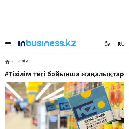
RU
тізілім
#
тізілім
тегі бойынша жаңалықтар