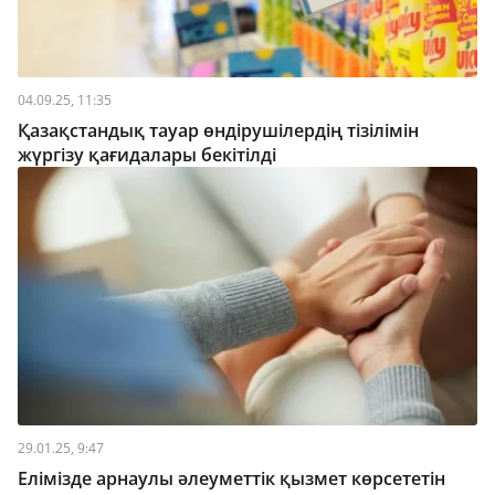
04.09.25, 11:35
Қазақстандық тауар өндірушілердің тізілімін
жүргізу қағидалары бекітілді
29.01.25, 9:47
Елімізде арнаулы әлеуметтік қызмет көрсететін