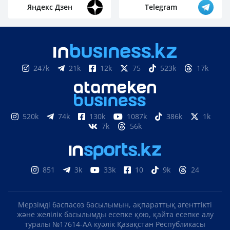
Яндекс Дзен
Telegram
247k
21k
12k
75
523k
17k
520k
74k
130k
1087k
386k
1k
7k
56k
851
3k
33k
10
9k
24
Мерзімді баспасөз басылымын, ақпараттық агенттікті
және желілік басылымды есепке қою, қайта есепке алу
туралы №17614-АА куәлік Қазақстан Республикасы