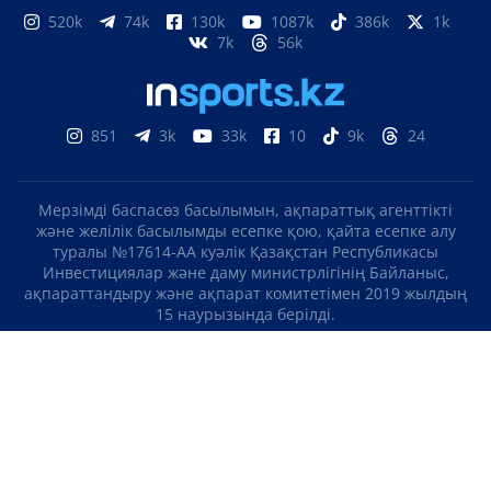
520k
74k
130k
1087k
386k
1k
7k
56k
851
3k
33k
10
9k
24
Мерзімді баспасөз басылымын, ақпараттық агенттікті
және желілік басылымды есепке қою, қайта есепке алу
туралы №17614-АА куәлік Қазақстан Республикасы
Инвестициялар және даму министрлігінің Байланыс,
ақпараттандыру және ақпарат комитетімен 2019 жылдың
15 наурызында берілді.
Отандық теле-, радиоарнаны есепке қою туралы
№KZ23VJB00000123 куәлік Қазақстан Республикасы
Инвестициялар және даму министрлігінің Байланыс,
ақпараттандыру және ақпарат комитетімен 2016 жылдың 8
қыркүйегінде берілді.
МАТЕРИАЛДАРДЫ ПАЙДАЛАНУ ТУРАЛЫ КЕЛІСІМ