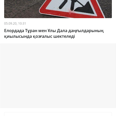
05.09.20, 10:31
Елордада Тұран мен Ұлы Дала даңғылдарының
қиылысында қозғалыс шектеледі