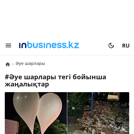
RU
әуе шарлары
#
әуе шарлары
тегі бойынша
жаңалықтар