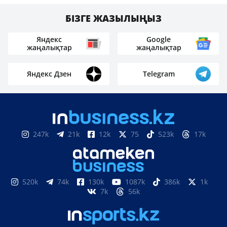
БІЗГЕ ЖАЗЫЛЫҢЫЗ
Яндекс
Google
жаңалықтар
жаңалықтар
Яндекс Дзен
Telegram
247k
21k
12k
75
523k
17k
520k
74k
130k
1087k
386k
1k
7k
56k