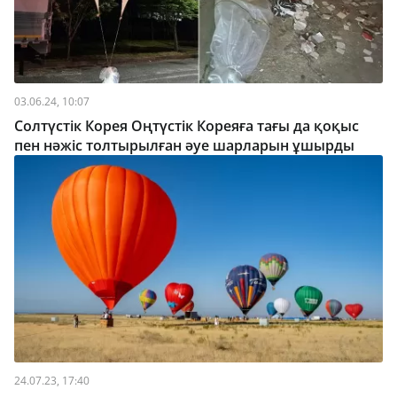
03.06.24, 10:07
Солтүстік Корея Оңтүстік Кореяға тағы да қоқыс
пен нәжіс толтырылған әуе шарларын ұшырды
24.07.23, 17:40