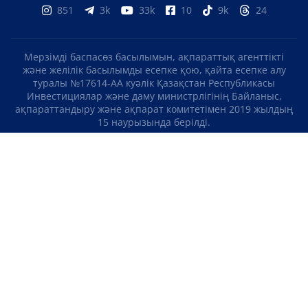
851
3k
33k
10
9k
24
Мерзімді баспасөз басылымын, ақпараттық агенттікті
және желілік басылымды есепке қою, қайта есепке алу
туралы №17614-АА куәлік Қазақстан Республикасы
Инвестициялар және даму министрлігінің Байланыс,
ақпараттандыру және ақпарат комитетімен 2019 жылдың
15 наурызында берілді.
Отандық теле-, радиоарнаны есепке қою туралы
№KZ23VJB00000123 куәлік Қазақстан Республикасы
Инвестициялар және даму министрлігінің Байланыс,
ақпараттандыру және ақпарат комитетімен 2016 жылдың 8
қыркүйегінде берілді.
МАТЕРИАЛДАРДЫ ПАЙДАЛАНУ ТУРАЛЫ КЕЛІСІМ
БІЗ ТУРАЛЫ
БАЙЛАНЫСТАР
ЖОБАЛАР
БОС ЖҰМЫС ОРЫНДАРЫ
РЕЙТИНГТЕР