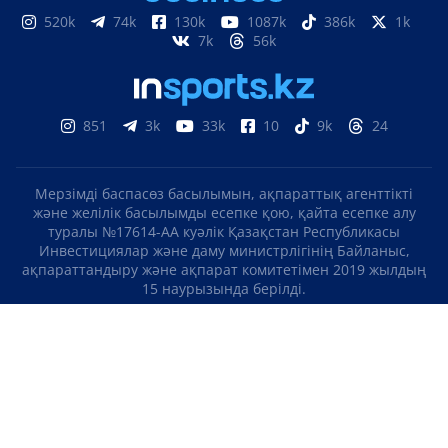
520k
74k
130k
1087k
386k
1k
7k
56k
851
3k
33k
10
9k
24
Мерзімді баспасөз басылымын, ақпараттық агенттікті
және желілік басылымды есепке қою, қайта есепке алу
туралы №17614-АА куәлік Қазақстан Республикасы
Инвестициялар және даму министрлігінің Байланыс,
ақпараттандыру және ақпарат комитетімен 2019 жылдың
15 наурызында берілді.
Отандық теле-, радиоарнаны есепке қою туралы
№KZ23VJB00000123 куәлік Қазақстан Республикасы
Инвестициялар және даму министрлігінің Байланыс,
ақпараттандыру және ақпарат комитетімен 2016 жылдың 8
қыркүйегінде берілді.
МАТЕРИАЛДАРДЫ ПАЙДАЛАНУ ТУРАЛЫ КЕЛІСІМ